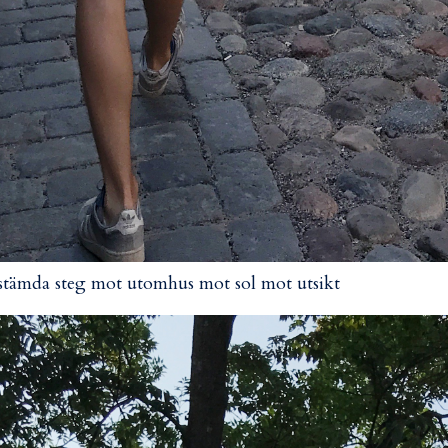
tämda steg mot utomhus mot sol mot utsikt