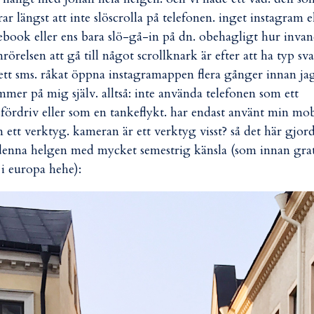
rar längst att inte slöscrolla på telefonen. inget instagram e
ebook eller ens bara slö-gå-in på dn. obehagligt hur inva
rörelsen att gå till något scrollknark är efter att ha typ sva
ett sms. råkat öppna instagramappen flera gånger innan ja
mer på mig själv. alltså: inte använda telefonen som ett
sfördriv eller som en tankeflykt. har endast använt min mob
 ett verktyg. kameran är ett verktyg visst? så det här gjor
denna helgen med mycket semestrig känsla (som innan grat
i europa hehe):