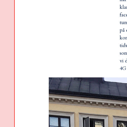
kla
fac
tum
på 
kom
tid
som
vi 
4G 