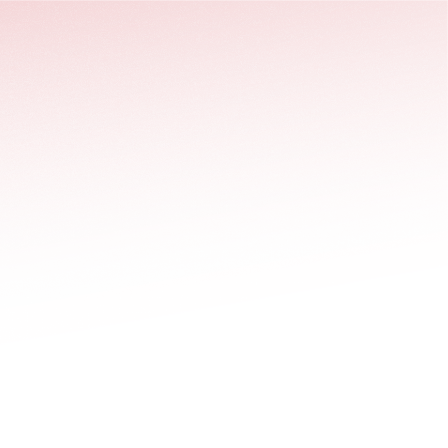
stäng