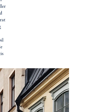
ller
nd
rat
g
il
de
is