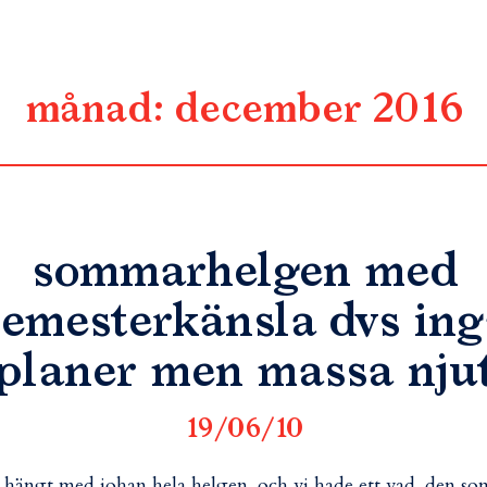
månad:
december 2016
sommarhelgen med
semesterkänsla dvs ing
planer men massa nju
19/06/10
 hängt med johan hela helgen. och vi hade ett vad. den so