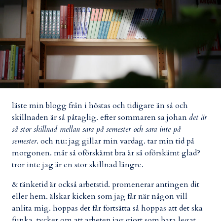
läste min blogg från i höstas och tidigare än så och
skillnaden är så påtaglig. efter sommaren sa johan
det är
så stor skillnad mellan sara på semester och sara inte på
semester
. och nu: jag gillar min vardag. tar min tid på
morgonen. mår så oförskämt bra är så oförskämt glad?
tror inte jag är en stor skillnad längre.
& tänketid är också arbetstid. promenerar antingen dit
eller hem. älskar kicken som jag får när någon vill
anlita mig. hoppas det får fortsätta så hoppas att det ska
funka. tycker om att arbeten jag gjort som bara legat