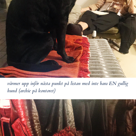
värmer upp inför nästa punkt på listan med inte bara EN gullig
hund (archie på kontoret)