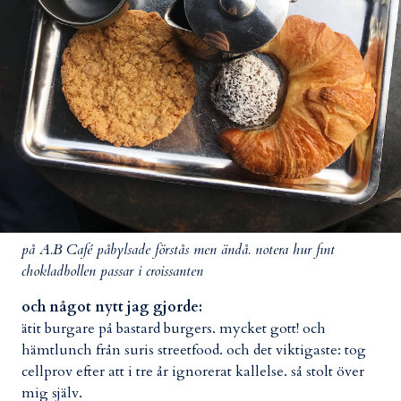
på A.B Café påbylsade förstås men ändå. notera hur fint
chokladbollen passar i croissanten
och något nytt jag gjorde:
ätit burgare på bastard burgers. mycket gott! och
hämtlunch från suris streetfood. och det viktigaste: tog
cellprov efter att i tre år ignorerat kallelse. så stolt över
mig själv.