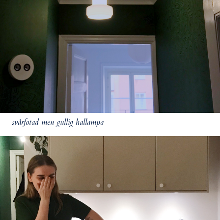
svårfotad men gullig hallampa