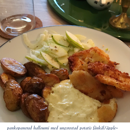
pankopanerad halloumi med ungsrostad potatis fänkål/äpple-