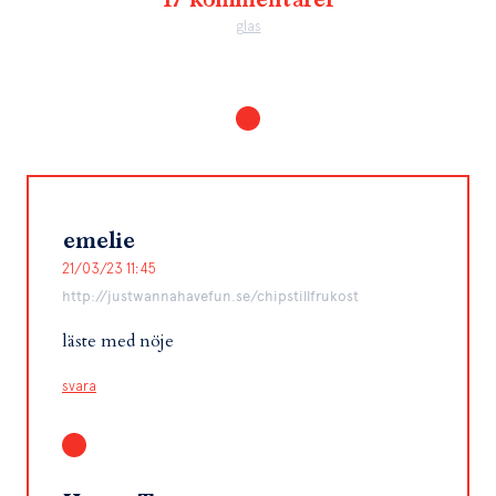
glas
emelie
21/03/23 11:45
http://justwannahavefun.se/chipstillfrukost
läste med nöje
svara