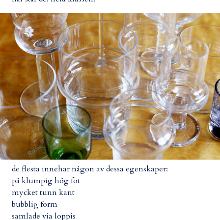
de flesta innehar någon av dessa egenskaper:
på klumpig hög fot
mycket tunn kant
bubblig form
samlade via loppis