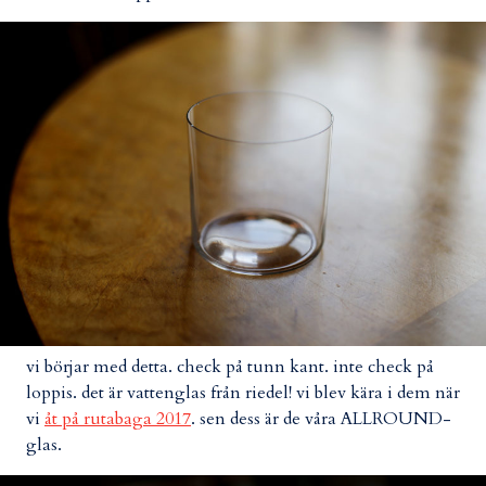
vi börjar med detta. check på tunn kant. inte check på
loppis. det är vattenglas från riedel! vi blev kära i dem när
vi
åt på rutabaga 2017
. sen dess är de våra ALLROUND-
glas.