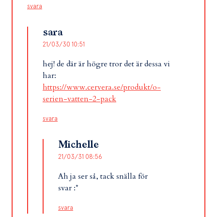
svara
sara
21/03/30 10:51
hej! de där är högre tror det är dessa vi
har:
https://www.cervera.se/produkt/o-
serien-vatten-2-pack
svara
Michelle
21/03/31 08:56
Ah ja ser så, tack snälla för
svar :*
svara