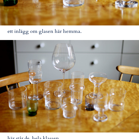
ett inlägg om glasen här hemma.
här står de. hela klassen.