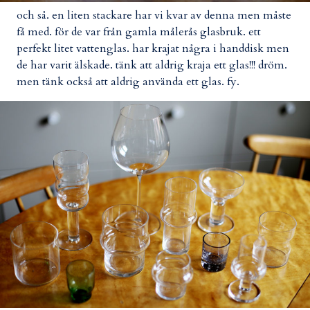
och så. en liten stackare har vi kvar av denna men måste
få med. för de var från gamla målerås glasbruk. ett
perfekt litet vattenglas. har krajat några i handdisk men
de har varit älskade. tänk att aldrig kraja ett glas!!! dröm.
men tänk också att aldrig använda ett glas. fy.