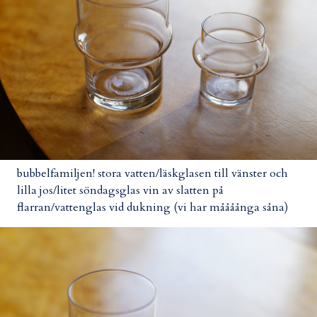
bubbelfamiljen! stora vatten/läskglasen till vänster och
lilla jos/litet söndagsglas vin av slatten på
flarran/vattenglas vid dukning (vi har måååånga såna)