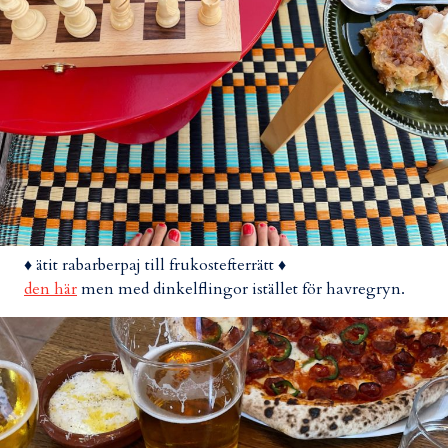
♦ ätit rabarberpaj till frukostefterrätt ♦
den här
men med dinkelflingor istället för havregryn.