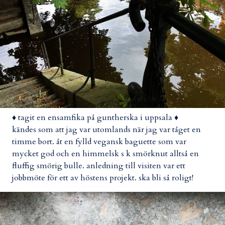
♦ tagit en ensamfika på guntherska i uppsala ♦
kändes som att jag var utomlands när jag var tåget en
timme bort. åt en fylld vegansk baguette som var
mycket god och en himmelsk s k smörknut alltså en
fluffig smörig bulle. anledning till visiten var ett
jobbmöte för ett av höstens projekt. ska bli så roligt!