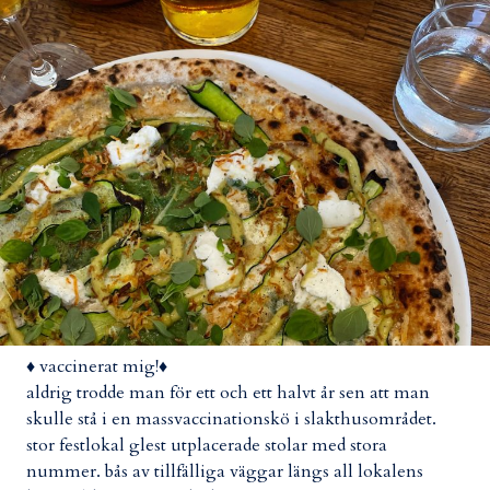
♦ vaccinerat mig!♦
aldrig trodde man för ett och ett halvt år sen att man
skulle stå i en massvaccinationskö i slakthusområdet.
stor festlokal glest utplacerade stolar med stora
nummer. bås av tillfälliga väggar längs all lokalens