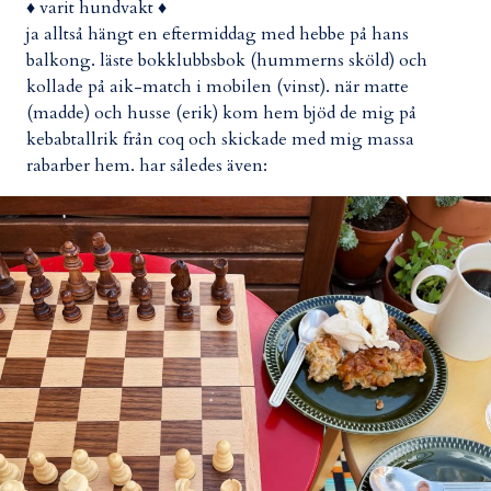
♦ varit hundvakt ♦
ja alltså hängt en eftermiddag med hebbe på hans
balkong. läste bokklubbsbok (hummerns sköld) och
kollade på aik-match i mobilen (vinst). när matte
(madde) och husse (erik) kom hem bjöd de mig på
kebabtallrik från coq och skickade med mig massa
rabarber hem. har således även: