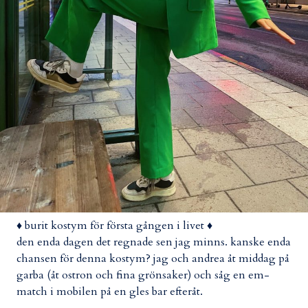
♦ burit kostym för första gången i livet ♦
den enda dagen det regnade sen jag minns. kanske enda
chansen för denna kostym? jag och andrea åt middag på
garba (åt ostron och fina grönsaker) och såg en em-
match i mobilen på en gles bar efteråt.