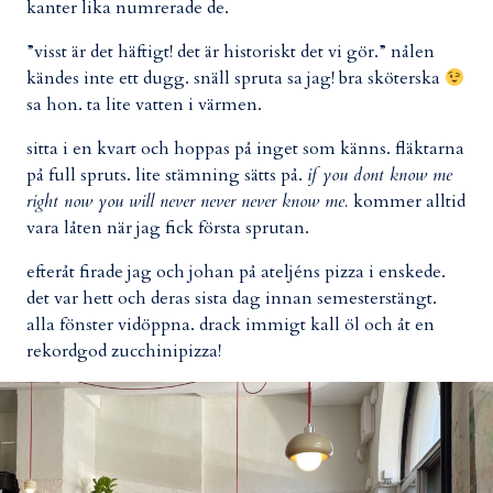
kanter lika numrerade de.
”visst är det häftigt! det är historiskt det vi gör.” nålen
kändes inte ett dugg. snäll spruta sa jag! bra sköterska
sa hon. ta lite vatten i värmen.
sitta i en kvart och hoppas på inget som känns. fläktarna
på full spruts. lite stämning sätts på.
if you dont know me
right now you will never never never know me.
kommer alltid
vara låten när jag fick första sprutan.
efteråt firade jag och johan på ateljéns pizza i enskede.
det var hett och deras sista dag innan semesterstängt.
alla fönster vidöppna. drack immigt kall öl och åt en
rekordgod zucchinipizza!