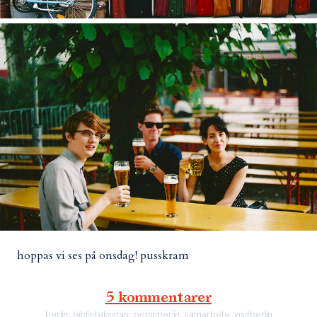
hoppas vi ses på onsdag! pusskram
5 kommentarer
berlin
,
biblioteksstan
,
popinberlin
,
samarbete
,
visitberlin