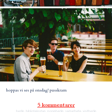
hoppas vi ses på onsdag! pusskram
5 kommentarer
berlin
,
biblioteksstan
,
popinberlin
,
samarbete
,
visitberlin