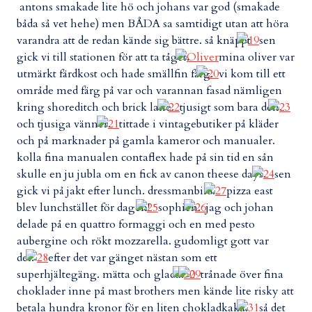
antons smakade lite hö och johans var god (smakade
båda så vet hehe) men BÅDA sa samtidigt utan att höra
varandra att de redan kände sig bättre. så knäppt
sen
gick vi till stationen för att ta tåget.
mina oliver var
utmärkt färdkost och hade smällfin färg.
vi kom till ett
område med färg på var och varannan fasad nämligen
kring shoreditch och brick lane.
tjusigt som bara den.
och tjusiga vänner.
tittade i vintagebutiker på kläder
och på marknader på gamla kameror och manualer.
kolla fina manualen contaflex hade på sin tid en sån
skulle en ju jubla om en fick av canon theese days.
sen
gick vi på jakt efter lunch. dressmanbild.
pizza east
blev lunchstället för dagen!
sophien.
jag och johan
delade på en quattro formaggi och en med pesto
aubergine och rökt mozzarella. gudomligt gott var
det.
efter det var gänget nästan som ett
superhjältegäng. mätta och glada.
trånade över fina
choklader inne på mast brothers men kände lite risky att
betala hundra kronor för en liten chokladkaka.
så det