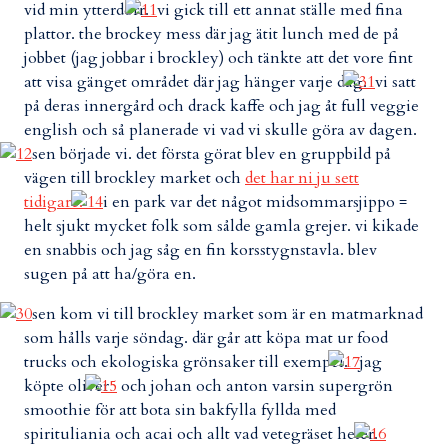
vid min ytterdörr.
vi gick till ett annat ställe med fina
plattor. the brockey mess där jag ätit lunch med de på
jobbet (jag jobbar i brockley) och tänkte att det vore fint
att visa gänget området där jag hänger varje dag.
vi satt
på deras innergård och drack kaffe och jag åt full veggie
english och så planerade vi vad vi skulle göra av dagen.
sen började vi. det första görat blev en gruppbild på
vägen till brockley market och
det har ni ju sett
tidigare.
i en park var det något midsommarsjippo =
helt sjukt mycket folk som sålde gamla grejer. vi kikade
en snabbis och jag såg en fin korsstygnstavla. blev
sugen på att ha/göra en.
sen kom vi till brockley market som är en matmarknad
som hålls varje söndag. där går att köpa mat ur food
trucks och ekologiska grönsaker till exempel.
jag
köpte oliver
och johan och anton varsin supergrön
smoothie för att bota sin bakfylla fyllda med
spirituliania och acai och allt vad vetegräset heter.