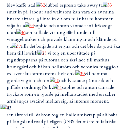
blev kaffe istället.
dubbel espresso take away tack.
smet in på labour and wait som kan vara en av mina
finaste affärer. gå inte in dit om ni är här ni kommer
vilja ha allt.
sophie och anton väntade snällt/kaxigt
utanför
sen kollade vi i ungefär hundra till
vintagebutiker och provade klänningar och klämde på
sjalar
tills det började att regna och det blev dags att åka
hem till lewisham
vi tog en uber tittade på
regndropparna på rutorna och skrålade till markus
krunegård och håkan hellström och veronica maggio t
ex. svenskt sommartema helt enkelt.
väl hemma
gjorde vi gin och tonics
och lyssnade på musik och
piffade i ordning för kväll
sophie och anton dansade
tryckare som en gjorde på mellanstadiet med en säker
armlängds avstånd mellan sig. så intense moment.
sen åkte vi till dalston tog en halloumiwrap på ali baba
på kingsland road på vägen (OBS det måste ni faktiskt