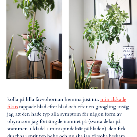
kolla på lilla favvohörnan hemma just nu.
min älskade
fikus
tappade blad efter blad och efter en googling insåg
jag att den hade typ alla symptom för någon form av
ohyra som jag förträngde namnet på (svarta delar på
stammen + kladd + minispindelnät på bladen). den fick
duschas i sprit typ hehe och nu ska jag försöka beskära