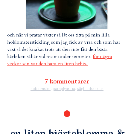
och när vi pratar växter så låt oss titta på min lilla
höblomsterstickling som jag fick av yrsa och som har
växt så det knakat trots att den inte fått den bästa
kärleken såhär vid resor under semester.
för några
veckor sen var den bara en liten bebis.
7 kommentarer
höblomster
,
paraplyaralia
,
sågbladskaktus