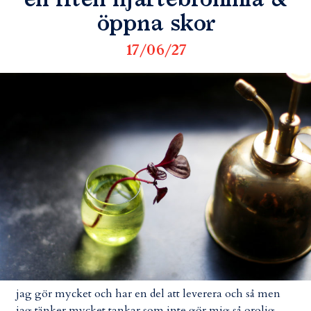
en liten hjärteblomma &
öppna skor
17/06/27
jag gör mycket och har en del att leverera och så men
jag tänker mycket tankar som inte gör mig så orolig