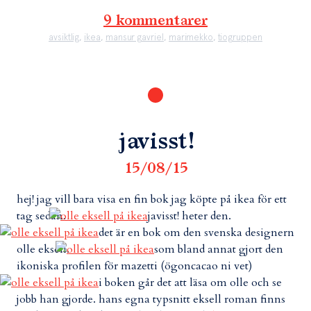
9 kommentarer
avsiktlig
,
ikea
,
mansur gavriel
,
marimekko
,
tiogruppen
javisst!
15/08/15
hej! jag vill bara visa en fin bok jag köpte på ikea för ett
tag sedan.
javisst! heter den.
det är en bok om den svenska designern
olle eksell.
som bland annat gjort den
ikoniska profilen för mazetti (ögoncacao ni vet)
i boken går det att läsa om olle och se
jobb han gjorde. hans egna typsnitt eksell roman finns