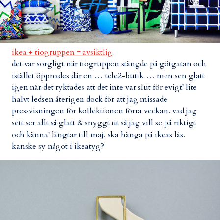
ikea + tiogruppen = avsiktlig
det var sorgligt när tiogruppen stängde på götgatan och
istället öppnades där en … tele2-butik … men sen glatt
igen när det ryktades att det inte var slut för evigt! lite
halvt ledsen återigen dock för att jag missade
pressvisningen för kollektionen förra veckan. vad jag
sett ser allt så glatt & snyggt ut så jag vill se på riktigt
och känna! längtar till maj. ska hänga på ikeas lås.
kanske sy något i ikeatyg?