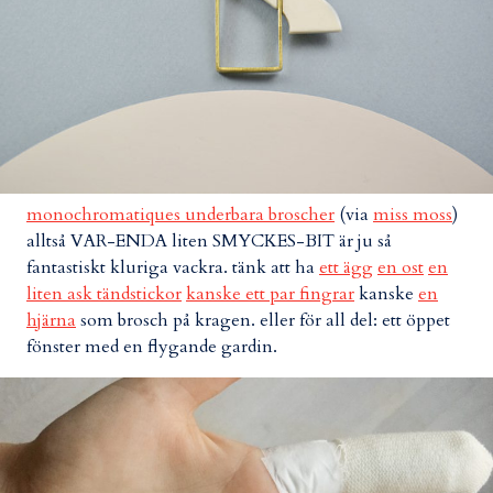
monochromatiques underbara broscher
(via
miss moss
)
alltså VAR-ENDA liten SMYCKES-BIT är ju så
fantastiskt kluriga vackra. tänk att ha
ett ägg
en ost
en
liten ask tändstickor
kanske ett par fingrar
kanske
en
hjärna
som brosch på kragen. eller för all del: ett öppet
fönster med en flygande gardin.