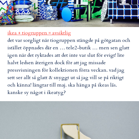
ikea + tiogruppen = avsiktlig
det var sorgligt när tiogruppen stängde på götgatan och
istället öppnades där en … tele2-butik … men sen glatt
igen när det ryktades att det inte var slut för evigt! lite
halvt ledsen återigen dock för att jag missade
pressvisningen för kollektionen förra veckan. vad jag
sett ser allt så glatt & snyggt ut så jag vill se på riktigt
och känna! längtar till maj. ska hänga på ikeas lås.
kanske sy något i ikeatyg?