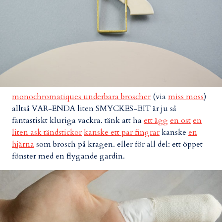
monochromatiques underbara broscher
(via
miss moss
)
alltså VAR-ENDA liten SMYCKES-BIT är ju så
fantastiskt kluriga vackra. tänk att ha
ett ägg
en ost
en
liten ask tändstickor
kanske ett par fingrar
kanske
en
hjärna
som brosch på kragen. eller för all del: ett öppet
fönster med en flygande gardin.