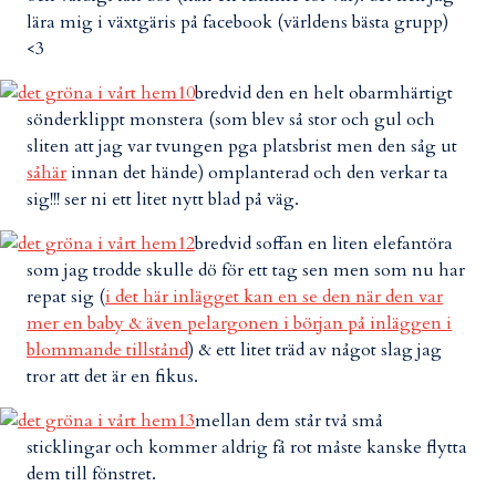
lära mig i växtgäris på facebook (världens bästa grupp)
<3
bredvid den en helt obarmhärtigt
sönderklippt monstera (som blev så stor och gul och
sliten att jag var tvungen pga platsbrist men den såg ut
såhär
innan det hände) omplanterad och den verkar ta
sig!!! ser ni ett litet nytt blad på väg.
bredvid soffan en liten elefantöra
som jag trodde skulle dö för ett tag sen men som nu har
repat sig (
i det här inlägget kan en se den när den var
mer en baby & även pelargonen i början på inläggen i
blommande tillstånd
) & ett litet träd av något slag jag
tror att det är en fikus.
mellan dem står två små
sticklingar och kommer aldrig få rot måste kanske flytta
dem till fönstret.