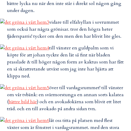
bättre lycka nu när den inte står i direkt sol någon gång
under dagen.
vidare till elfahyllan i sovrummet
som också har några grönisar. tror den högra heter
fjädersparris! tycker om den men den har blivit lite gles.
till vänster en guldpalm som vi
köpte för att johan tyckte den lät så fint när bladen
prasslade & till höger någon form av kaktus som har fått
en så skrattretande utväxt som jag inte har hjärta att
klippa ned.
över till vardagsrummet! till vänster
om vår tvbänk: en svärmorstunga en annan sorts kalatea
(
bättre bild här
) och en avokadokärna som blivit ett litet
träd. och en till avokado på andra sidan tvn.
låt oss titta på platsen med flest
växter som är fönstret i vardagsrummet. med den stora