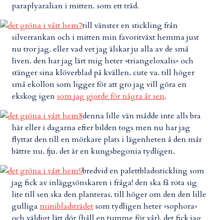
paraplyaralian i mitten. som ett träd.
till vänster en stickling från
silverrankan och i mitten min favoritväxt hemma just
nu tror jag. eller vad vet jag älskar ju alla av de små
liven. den har jag lärt mig heter »triangeloxalis« och
stänger sina klöverblad på kvällen. cute va. till höger
små ekollon som ligger för att gro jag vill göra en
ekskog igen
som jag gjorde för några år sen
.
denna lille vän mådde inte alls bra
här eller i dagarna efter bilden togs men nu har jag
flyttat den till en mörkare plats i lägenheten å den mår
bättre nu. fju. det är en kungsbegonia tydligen.
bredvid en palettbladsstickling som
jag fick av inläggsönskaren i fråga! den ska få rota sig
lite till sen ska den planteras. till höger om den den lille
gulliga
minibladsträdet
som tydligen heter »sophora«
och väldigt lätt dör (håll en tumme för vår). det fick jag