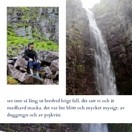
ser inte så lång ut bredvid högt fall. där satt vi och åt
medhavd macka. det var lite blött och mycket mysigt. av
duggregn och av pojkvän