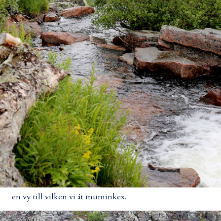
en vy till vilken vi åt muminkex.