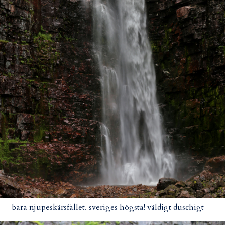
bara njupeskärsfallet. sveriges högsta! väldigt duschigt