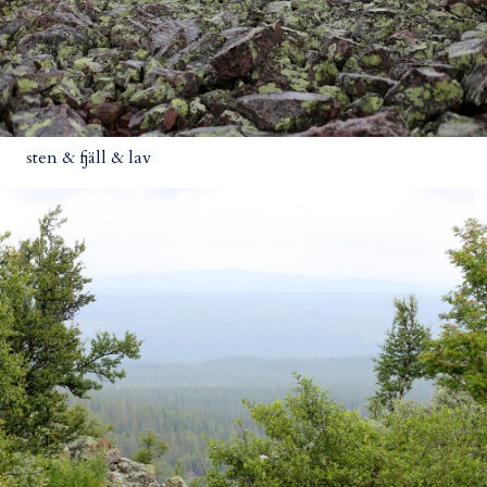
sten & fjäll & lav