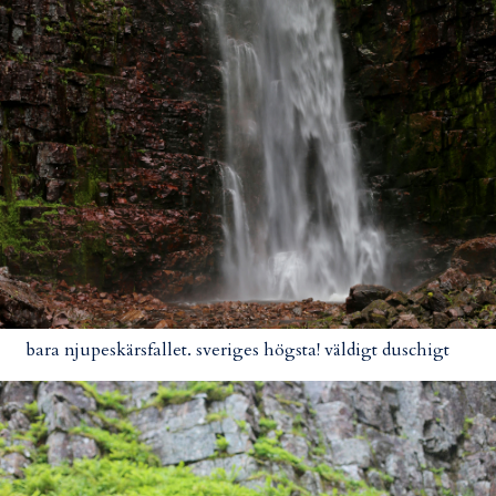
bara njupeskärsfallet. sveriges högsta! väldigt duschigt