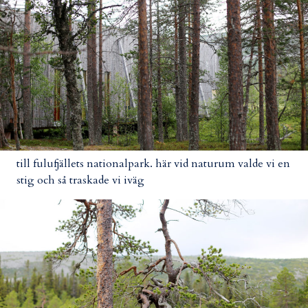
till fulufjällets nationalpark. här vid naturum valde vi en
stig och så traskade vi iväg