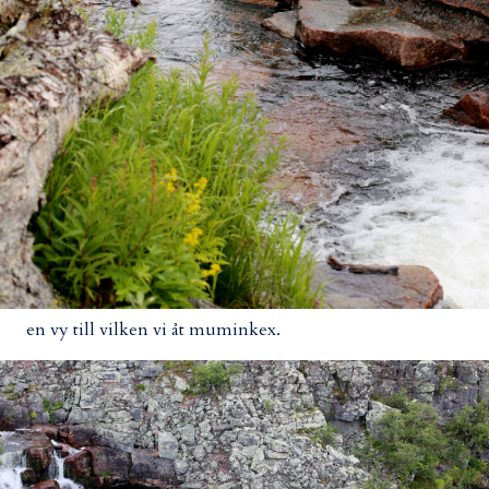
en vy till vilken vi åt muminkex.