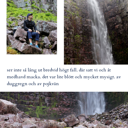
ser inte så lång ut bredvid högt fall. där satt vi och åt
medhavd macka. det var lite blött och mycket mysigt. av
duggregn och av pojkvän