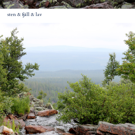
sten & fjäll & lav