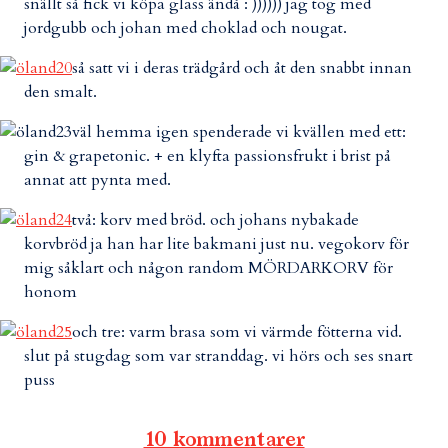
snällt så fick vi köpa glass ändå : )))))) jag tog med
jordgubb och johan med choklad och nougat.
så satt vi i deras trädgård och åt den snabbt innan
den smalt.
väl hemma igen spenderade vi kvällen med ett:
gin & grapetonic. + en klyfta passionsfrukt i brist på
annat att pynta med.
två: korv med bröd. och johans nybakade
korvbröd ja han har lite bakmani just nu. vegokorv för
mig såklart och någon random MÖRDARKORV för
honom
och tre: varm brasa som vi värmde fötterna vid.
slut på stugdag som var stranddag. vi hörs och ses snart
puss
10 kommentarer