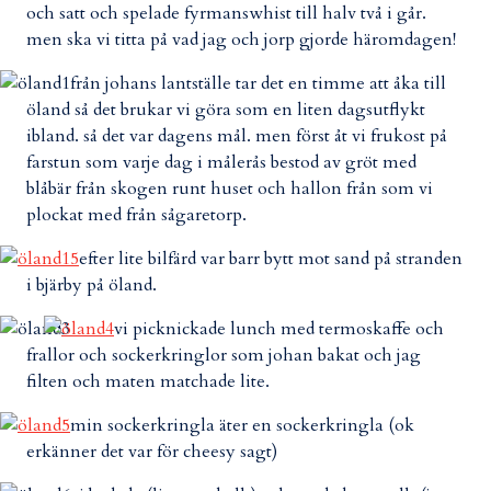
och satt och spelade fyrmanswhist till halv två i går.
men ska vi titta på vad jag och jorp gjorde häromdagen!
från johans lantställe tar det en timme att åka till
öland så det brukar vi göra som en liten dagsutflykt
ibland. så det var dagens mål. men först åt vi frukost på
farstun som varje dag i målerås bestod av gröt med
blåbär från skogen runt huset och hallon från som vi
plockat med från sågaretorp.
efter lite bilfärd var barr bytt mot sand på stranden
i bjärby på öland.
vi picknickade lunch med termoskaffe och
frallor och sockerkringlor som johan bakat och jag
filten och maten matchade lite.
min sockerkringla äter en sockerkringla (ok
erkänner det var för cheesy sagt)