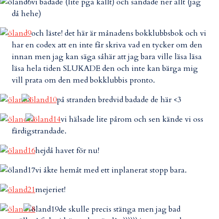
vi badade (lite pga kallt) och sandade ner allt (jag
då hehe)
och läste! det här är månadens bokklubbsbok och vi
har en codex att en inte får skriva vad en tycker om den
innan men jag kan säga såhär att jag bara ville läsa läsa
läsa hela tiden SLUKADE den och inte kan bärga mig
vill prata om den med bokklubbis pronto.
på stranden bredvid badade de här <3
vi hälsade lite pårom och sen kände vi oss
färdigstrandade.
hejdå havet för nu!
vi åkte hemåt med ett inplanerat stopp bara.
mejeriet!
de skulle precis stänga men jag bad