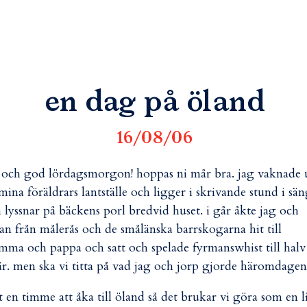
en dag på öland
16/08/06
 och god lördagsmorgon! hoppas ni mår bra. jag vaknade
mina föräldrars lantställe och ligger i skrivande stund i sä
 lyssnar på bäckens porl bredvid huset. i går åkte jag och
an från målerås och de smålänska barrskogarna hit till
ma och pappa och satt och spelade fyrmanswhist till halv
år. men ska vi titta på vad jag och jorp gjorde häromdagen
et en timme att åka till öland så det brukar vi göra som en l