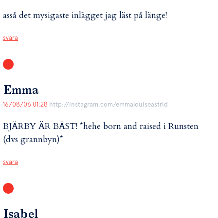
asså det mysigaste inlägget jag läst på länge!
svara
Emma
16/08/06 01:28
http://instagram.com/emmalouiseastrid
BJÄRBY ÄR BÄST! *hehe born and raised i Runsten
(dvs grannbyn)*
svara
Isabel