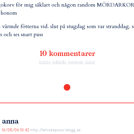
gokorv för mig såklart och någon random MÖRDARKO
r honom
i värmde fötterna vid. slut på stugdag som var stranddag. v
s och ses snart puss
10 kommentarer
bjärby
,
målerås
,
mejeriet
,
öland
anna
16/08/06 10:42
http://whiskeysour.blogg.se