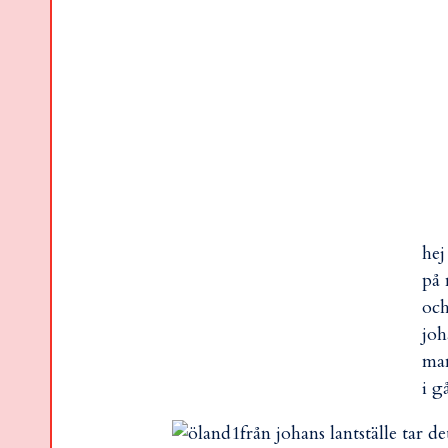
hej
på 
och
joh
mam
i g
från johans lantställe tar d