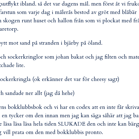
sutflykt ibland. så det var dagens mål. men först åt vi fruk
farstun som varje dag i målerås bestod av gröt med blåbär
n skogen runt huset och hallon från som vi plockat med fr
aretorp.
 bytt mot sand på stranden i bjärby på öland.
och sockerkringlor som johan bakat och jag filten och mat
chade lite.
ockerkringla (ok erkänner det var för cheesy sagt)
ch sandade ner allt (jag då hehe)
ens bokklubbsbok och vi har en codex att en inte får skriv
 en tycker om den innan men jag kan säga såhär att jag ba
le läsa läsa läsa hela tiden SLUKADE den och inte kan bär
 vill prata om den med bokklubbis pronto.