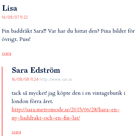
Lisa
16/08/07 11:22
Fin baddräkt Sara!!! Var har du hittat den? Fina bilder för
övrigt. Puss!
svara
Sara Edström
16/08/08 11:24
http://www.sar.as
tack så mycket! jag köpte den i en vintagebutik i
london förra året.
http://sara.metromode.se/2015/06/28/bara-en-
ny-baddrakt-och-en-fin-lat/
svara