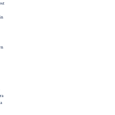
ost
ån
en
a
ra
ga