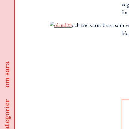
ve
fö
och tre: varm brasa som v
hör
om sara
kategorier