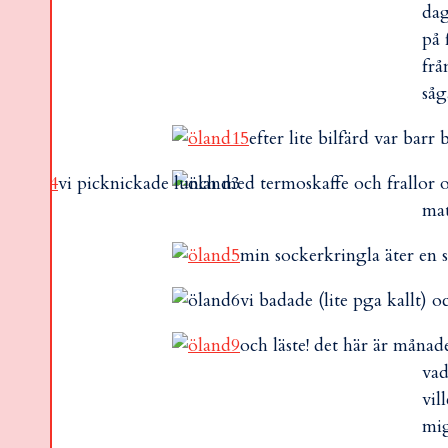
dag
på 
frå
såg
efter lite bilfärd var barr
vi picknickade lunch med termoskaffe och frallor 
mat
min sockerkringla äter en s
vi badade (lite pga kallt) o
och läste! det här är månad
vad
vil
mig