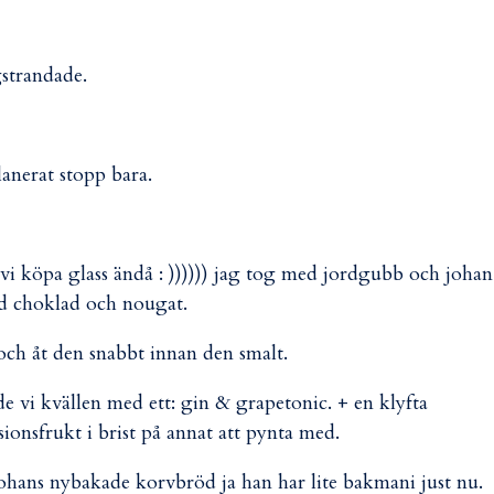
gstrandade.
lanerat stopp bara.
k vi köpa glass ändå : )))))) jag tog med jordgubb och johan
 choklad och nougat.
d och åt den snabbt innan den smalt.
 vi kvällen med ett: gin & grapetonic. + en klyfta
sionsfrukt i brist på annat att pynta med.
ohans nybakade korvbröd ja han har lite bakmani just nu.