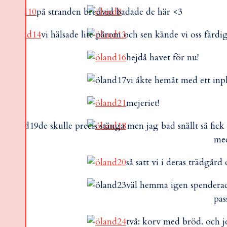
på stranden bredvid badade de här <3
vi hälsade lite pårom och sen kände vi oss färdi
hejdå havet för nu!
vi åkte hemåt med ett inp
mejeriet!
de skulle precis stänga men jag bad snällt så fic
med
så satt vi i deras trädgår
väl hemma igen spenderade
pas
två: korv med bröd. och j