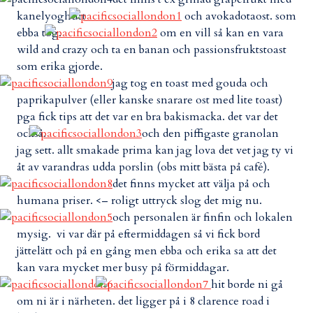
kanelyoghurt
och avokadotaost. som
ebba tog.
om en vill så kan en vara
wild and crazy och ta en banan och passionsfruktstoast
som erika gjorde.
jag tog en toast med gouda och
paprikapulver (eller kanske snarare ost med lite toast)
pga fick tips att det var en bra bakismacka. det var det
också.
och den piffigaste granolan
jag sett. allt smakade prima kan jag lova det vet jag ty vi
åt av varandras udda porslin (obs mitt bästa på café).
det finns mycket att välja på och
humana priser. <– roligt uttryck slog det mig nu.
och personalen är finfin och lokalen
mysig. vi var där på eftermiddagen så vi fick bord
jättelätt och på en gång men ebba och erika sa att det
kan vara mycket mer busy på förmiddagar.
hit borde ni gå
om ni är i närheten. det ligger på i 8 clarence road i