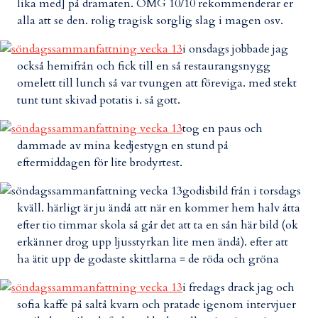
lika med] på dramaten. OMG 10/10 rekommenderar er
alla att se den. rolig tragisk sorglig slag i magen osv.
i onsdags jobbade jag
också hemifrån och fick till en så restaurangsnygg
omelett till lunch så var tvungen att föreviga. med stekt
tunt tunt skivad potatis i. så gott.
tog en paus och
dammade av mina kedjestygn en stund på
eftermiddagen för lite brodyrtest.
godisbild från i torsdags
kväll. härligt är ju ändå att när en kommer hem halv åtta
efter tio timmar skola så går det att ta en sån här bild (ok
erkänner drog upp ljusstyrkan lite men ändå). efter att
ha ätit upp de godaste skittlarna = de röda och gröna
i fredags drack jag och
sofia kaffe på saltå kvarn och pratade igenom intervjuer