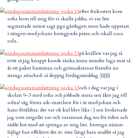
efter frukosten kom
sofia hem till mig för vi skulle jobba. vi var lite
segstartade minst sagt pga gårdagen men hade uppstart
i sängen med johans hemgjorda pizza och iskall coca
cola.
på kvällen var jag så
trött så jag knappt kunde tänka ännu mindre laga mat så
åt ett paket hummus och grönsakstavar framför no
strings attached. så deppig lördagsmiddag :))))))
och i dag var jag i
skolan 9–3 med sofia och jobbade mera sen åkte jag till
solna! såg första aik-matchen för i år med johan och
hans föräldrar. det var ok kul blev lika : ) sen livskrisade
jag som ungefär var och varannan dag nu för tiden och
rådde bot med att springa av mig lite. herregu nästan
löjligt hur effektivt det är. inte långt bara snabbt så jag