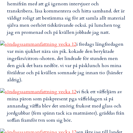
hemifrån med att gå igenom intervjuer och
transkribera. läsa kommentera och hitta samband. det är
väldigt roligt att bestämma sig för att samla allt material
själva men oerhört tidskrävande också. på lunchen tog
jag en promenad och på kvällen jobbade jag natt.
i fredags långfredagen
var min sjukhet nära sin pik. kokade den beryktade
ingefärs/citron-shoten. det lindrade för stunden men
den gick det bara nedför. vi var på påsklunch hos mina
föräldrar och på kvällen somnade jag innan tio (händer
aldrig).
vi fick ett våffeljärn av
mina päron som påskpresent pga våffeldagen så på
annandag våffla blev det smörig frukost med glass och
jordgubbar (fem spänn tack ica matmäster). gräddas från
soffan framför tvn som sig bör.
sen åkte jag till landet