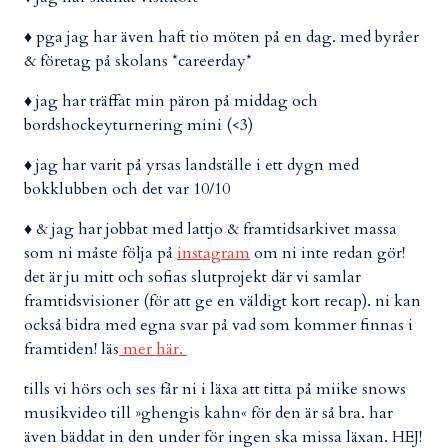
♦ pga jag har även haft tio möten på en dag. med byråer
& företag på skolans *careerday*
♦ jag har träffat min päron på middag och
bordshockeyturnering mini (<3)
♦ jag har varit på yrsas landställe i ett dygn med
bokklubben och det var 10/10
♦ & jag har jobbat med lattjo & framtidsarkivet massa
som ni måste följa på
instagram
om ni inte redan gör!
det är ju mitt och sofias slutprojekt där vi samlar
framtidsvisioner (för att ge en väldigt kort recap). ni kan
också bidra med egna svar på vad som kommer finnas i
framtiden! läs
mer här.
tills vi hörs och ses får ni i läxa att titta på miike snows
musikvideo till »ghengis kahn« för den är så bra. har
även bäddat in den under för ingen ska missa läxan. HEJ!