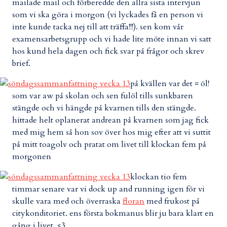
mailade mail och förberedde den allra sista intervjun
som vi ska göra i morgon (vi lyckades få en person vi
inte kunde tacka nej till att träffa!!!). sen kom vår
examensarbetsgrupp och vi hade lite möte innan vi satt
hos kund hela dagen och fick svar på frågor och skrev
brief.
på kvällen var det = öl!
som var aw på skolan och sen fulöl tills sunkbaren
stängde och vi hängde på kvarnen tills den stängde.
hittade helt oplanerat andrean på kvarnen som jag fick
med mig hem så hon sov över hos mig efter att vi suttit
på mitt toagolv och pratat om livet till klockan fem på
morgonen
klockan tio fem
timmar senare var vi dock up and running igen för vi
skulle vara med och överraska
floran
med frukost på
citykonditoriet. ens första bokmanus blir ju bara klart en
gång i livet. <3