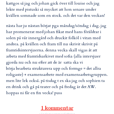
kattgos så jag och johan gick över till louise och jag
lekte med pistuski så mycket att hon senare under
kvällen somnade som en stock. och det var den veckan!
nästa har ju nästan börjat pga måndag/söndag i dag. jag
har promenerat med johan fikat med hans föräldrar i
solen på vår innergård och druckit folköl i vitan med
andrea. på kvällen och fram till nu skrivit skrivit på
framtidsintervjuerna. denna vecka skall vigas åt att
arbeta med framtidsarkivet med sofia (alla intervjuer
gjorda nu och nu efter att de är satta ska vi
börja bearbeta strukturera upp och formge = det allra
roligaste) + examensarbete med examensarbetsgruppen.
men lite lek också. på tisdag t ex ska jag och sophien ta
en drink och gå på teater och på fredag är det AW.
hoppas ni får en fin vecka! puss
1 kommentar