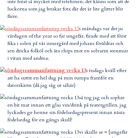
inte fotat så mycket med telefonen. det känns som att de
luckorna som jag brukar fota där det är lite glitter blir
färre.
i måndags var det ju
vårdagen of the year so far ungefär. firade med att först
fika i solen på vår innergård med johans föräldrar och
sen dricka folköl och äta chips mot en solvarm stenmur
i vitan med andrea.
i tisdags kväll efter
att ha suttit en hel dag på min rumpa framför en
datorskärm (då jag såg ut såhär)
så tog jag och sophie
en bit mat innan ett glas vin/drink på teatergrillen. jag
lyckades ge henne sin födelsedagspresent innan nästa
födelsedag för en gångs skull!
vi skulle se ≈ [ungefär