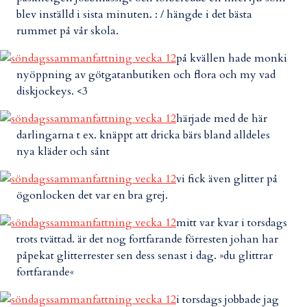
blev inställd i sista minuten. : / hängde i det bästa
rummet på vår skola.
på kvällen hade monki
nyöppning av götgatanbutiken och flora och my vad
diskjockeys. <3
härjade med de här
darlingarna t ex. knäppt att dricka bärs bland alldeles
nya kläder och sånt
vi fick även glitter på
ögonlocken det var en bra grej.
mitt var kvar i torsdags
trots tvättad. är det nog fortfarande förresten johan har
påpekat glitterrester sen dess senast i dag. »du glittrar
fortfarande«
i torsdags jobbade jag