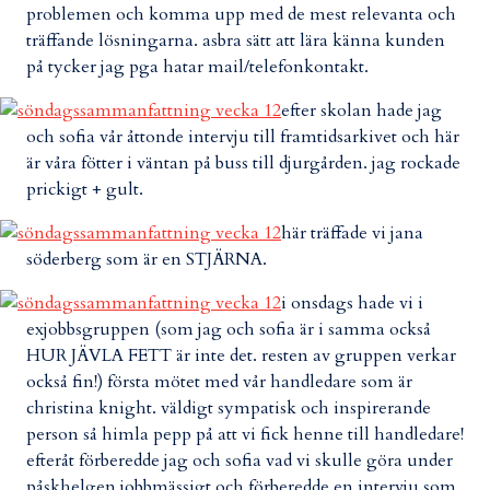
problemen och komma upp med de mest relevanta och
träffande lösningarna. asbra sätt att lära känna kunden
på tycker jag pga hatar mail/telefonkontakt.
efter skolan hade jag
och sofia vår åttonde intervju till framtidsarkivet och här
är våra fötter i väntan på buss till djurgården. jag rockade
prickigt + gult.
här träffade vi jana
söderberg som är en STJÄRNA.
i onsdags hade vi i
exjobbsgruppen (som jag och sofia är i samma också
HUR JÄVLA FETT är inte det. resten av gruppen verkar
också fin!) första mötet med vår handledare som är
christina knight. väldigt sympatisk och inspirerande
person så himla pepp på att vi fick henne till handledare!
efteråt förberedde jag och sofia vad vi skulle göra under
påskhelgen jobbmässigt och förberedde en intervju som