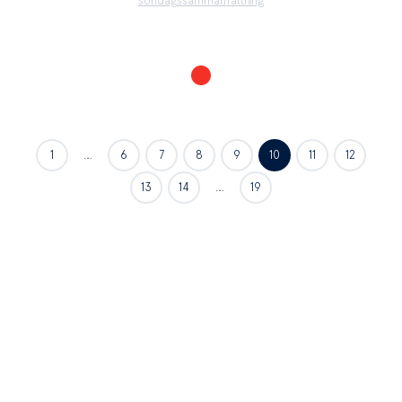
söndagssammanfattning
1
…
6
7
8
9
10
11
12
13
14
…
19