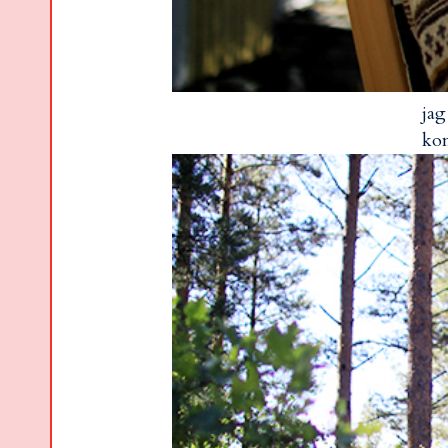
jag
kom