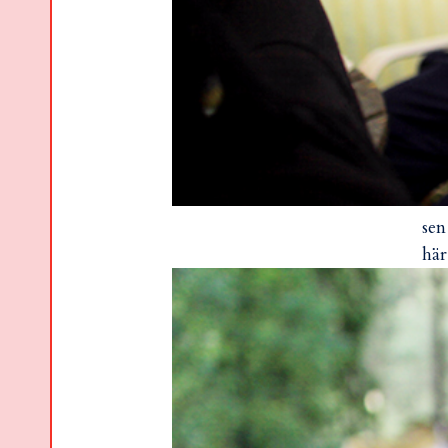
sen
här