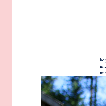
hop
mid
mi