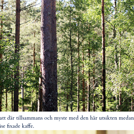
satt där tillsammans och myste med den här utsikten medan
ise fixade kaffe.