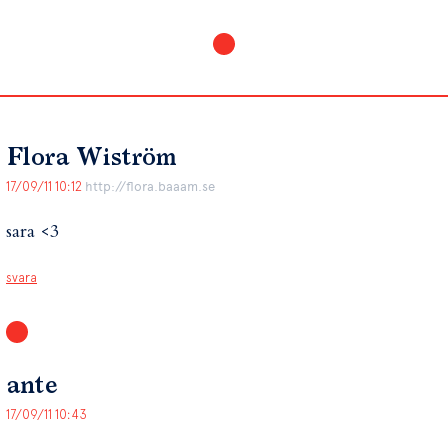
Flora Wiström
17/09/11 10:12
http://flora.baaam.se
sara <3
svara
ante
17/09/11 10:43