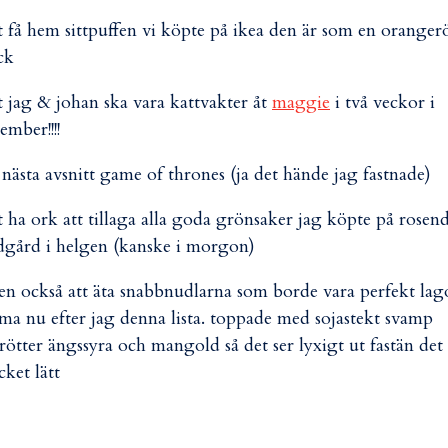
tt få hem sittpuffen vi köpte på ikea den är som en oranger
ck
tt jag & johan ska vara kattvakter åt
maggie
i två veckor i
ember!!!!
e nästa avsnitt game of thrones (ja det hände jag fastnade)
tt ha ork att tillaga alla goda grönsaker jag köpte på rosend
dgård i helgen (kanske i morgon)
en också att äta snabbnudlarna som borde vara perfekt la
ma nu efter jag denna lista. toppade med sojastekt svamp
ötter ängssyra och mangold så det ser lyxigt ut fastän det
ket lätt