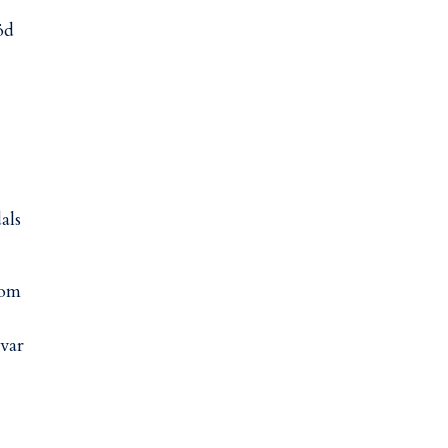
öd
als
gom
 var