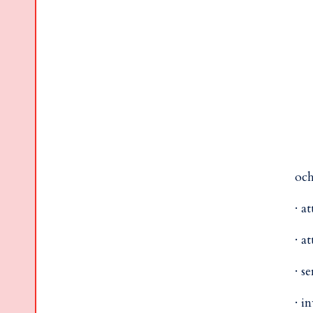
och
· a
· a
· s
· i