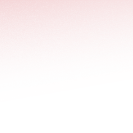
stäng