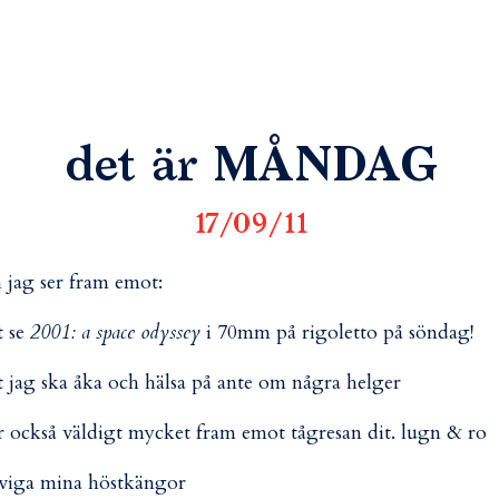
det är MÅNDAG
17/09/11
 jag ser fram emot:
tt se
2001: a space odyssey
i 70mm på rigoletto på söndag!
tt jag ska åka och hälsa på ante om några helger
er också väldigt mycket fram emot tågresan dit. lugn & ro
nviga mina höstkängor