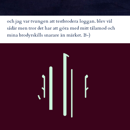
och jag var tvungen att testbrodera loggan. blev väl
sådär men tror det har att göra med mitt tålamod och
mina brodyrskills snarare än märket. B-)