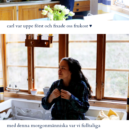
carl var uppe först och fixade oss frukost ♥
med denna morgonmänniska var vi fulltaliga