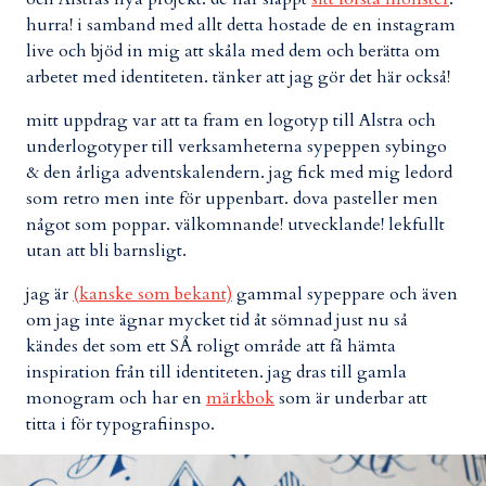
hurra! i samband med allt detta hostade de en instagram
live och bjöd in mig att skåla med dem och berätta om
arbetet med identiteten. tänker att jag gör det här också!
mitt uppdrag var att ta fram en logotyp till Alstra och
underlogotyper till verksamheterna sypeppen sybingo
& den årliga adventskalendern. jag fick med mig ledord
som retro men inte för uppenbart. dova pasteller men
något som poppar. välkomnande! utvecklande! lekfullt
utan att bli barnsligt.
jag är
(kanske som bekant)
gammal sypeppare och även
om jag inte ägnar mycket tid åt sömnad just nu så
kändes det som ett SÅ roligt område att få hämta
inspiration från till identiteten. jag dras till gamla
monogram och har en
märkbok
som är underbar att
titta i för typografiinspo.