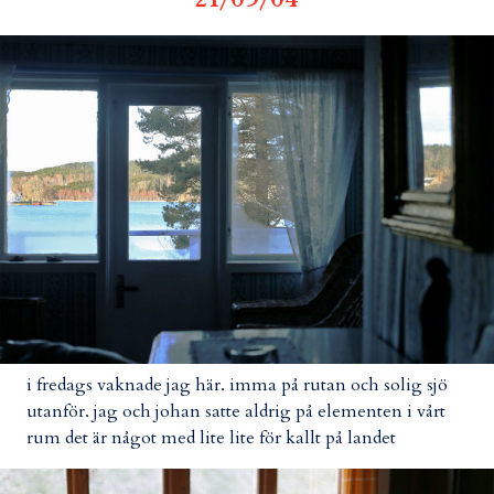
i fredags vaknade jag här. imma på rutan och solig sjö
utanför. jag och johan satte aldrig på elementen i vårt
rum det är något med lite lite för kallt på landet