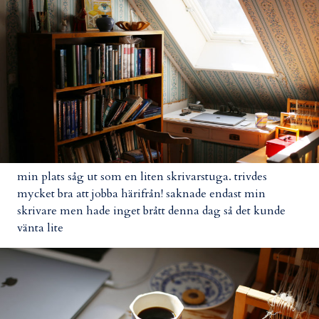
min plats såg ut som en liten skrivarstuga. trivdes
mycket bra att jobba härifrån! saknade endast min
skrivare men hade inget brått denna dag så det kunde
vänta lite