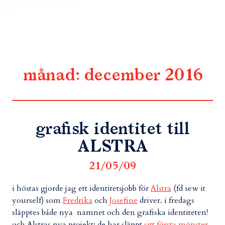
månad:
december 2016
grafisk identitet till
ALSTRA
21/05/09
i höstas gjorde jag ett identitetsjobb för
Alstra
(fd sew it
yourself) som
Fredrika
och
Josefine
driver. i fredags
släpptes både nya namnet och den grafiska identiteten!
och Alstras nya projekt: de har släppt
sitt första mönster
.