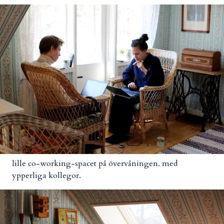
lille co-working-spacet på övervåningen. med
ypperliga kollegor.