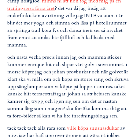
camp höstglöd.
minns ni att hon tog med mig på en
träningsresa förra året
? det var då jag insåg att
endorfinkicken av träning ville jag INTE va utan. i år
blir det mer yoga och simma och läsa på hotellrummet
än springa trail köra fys och dansa men ser så mycket
fram emot att andas lite fjällluft och kallbada med
mamma.
och nästa vecka precis innan jag och mamma sticker
kommer enrique hit och slipar vårt golv i sovrummet. i
morse köpte jag och johan provburkar och när golvet är
klart ska vi måla om och köpa en större säng och skruva
upp sänglampor som vi köpte på loppis i somras. taket
kanske blir terracottafärgat. johan sa att bebisen kanske
känner sig trygg och igen sig sen om det är nästan
samma färg som i magen? ska försöka komma ihåg att
ta före-bilder så kan vi ha lite inredningsblogg sen.
tack tack tack alla rara som
ville köpa snusnäsdukar
av
mig. jag har haft upp över öronen att göra på jobbet