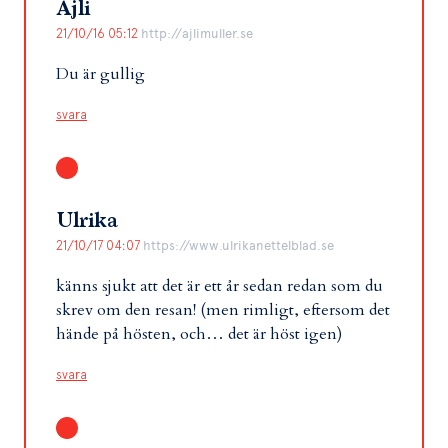
Ajli
21/10/16 05:12
http://ajlimuller.se
Du är gullig
svara
Ulrika
21/10/17 04:07
https://www.ulrikanettelblad.se
känns sjukt att det är ett år sedan redan som du
skrev om den resan! (men rimligt, eftersom det
hände på hösten, och… det är höst igen)
svara