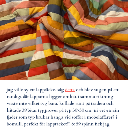
jag ville sy ett lapptäcke. såg
detta
och blev sugen på ett
randigt där lapparna ligger omlott i samma riktning.
visste inte vilket tyg bara. kollade runt på tradera och
hittade 39 bitar tygprover på typ 30×30 cm. ni vet en sån
fjäder som typ brukar hänga vid soffor i möbelaffärer? i
bomull. perfekt för lapptäcket!!!! & 59 spänn fick jag