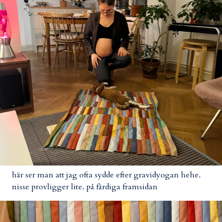
här ser man att jag ofta sydde efter gravidyogan hehe.
nisse provligger lite. på färdiga framsidan