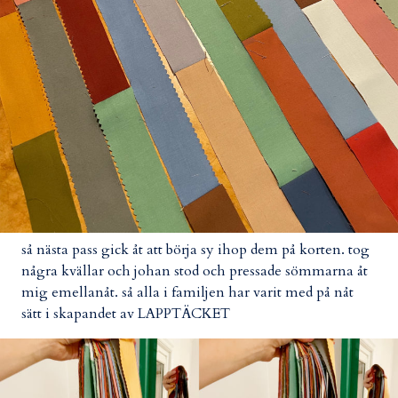
så nästa pass gick åt att börja sy ihop dem på korten. tog
några kvällar och johan stod och pressade sömmarna åt
mig emellanåt. så alla i familjen har varit med på nåt
sätt i skapandet av LAPPTÄCKET