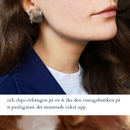
och clips-örhängen på siv & åke den vintagebutiken på
st paulsgatan. det muntrade också upp.