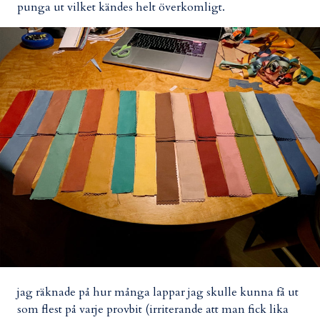
punga ut vilket kändes helt överkomligt.
jag räknade på hur många lappar jag skulle kunna få ut
som flest på varje provbit (irriterande att man fick lika