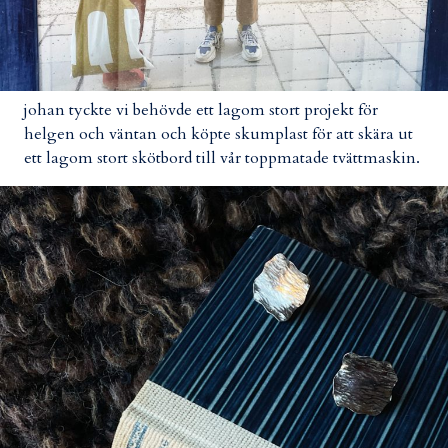
johan tyckte vi behövde ett lagom stort projekt för
helgen och väntan och köpte skumplast för att skära ut
ett lagom stort skötbord till vår toppmatade tvättmaskin.