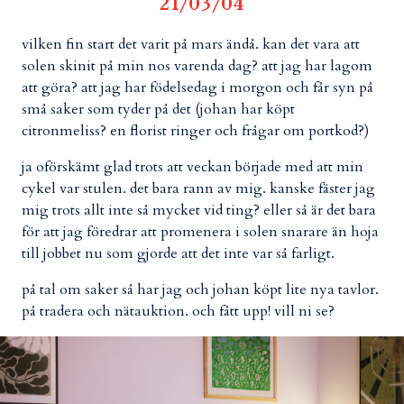
21/03/04
vilken fin start det varit på mars ändå. kan det vara att
solen skinit på min nos varenda dag? att jag har lagom
att göra? att jag har födelsedag i morgon och får syn på
små saker som tyder på det (johan har köpt
citronmeliss? en florist ringer och frågar om portkod?)
ja oförskämt glad trots att veckan började med att min
cykel var stulen. det bara rann av mig. kanske fäster jag
mig trots allt inte så mycket vid ting? eller så är det bara
för att jag föredrar att promenera i solen snarare än hoja
till jobbet nu som gjorde att det inte var så farligt.
på tal om saker så har jag och johan köpt lite nya tavlor.
på tradera och nätauktion. och fått upp! vill ni se?