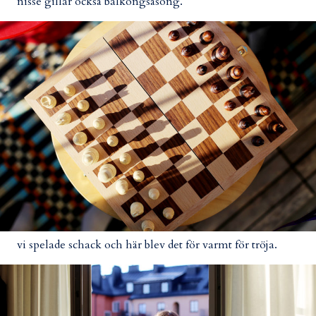
nisse gillar också balkongsäsong.
vi spelade schack och här blev det för varmt för tröja.