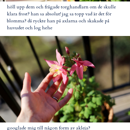
höll upp dem och frågade torghandlarn om de skulle
klara frost? han sa absolut! jag sa topp vad är det för
blomma? då ryckte han på axlarna och skakade på
huvudet och log hehe
googlade mig till någon form av akleja?