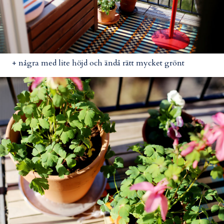
+ några med lite höjd och ändå rätt mycket grönt