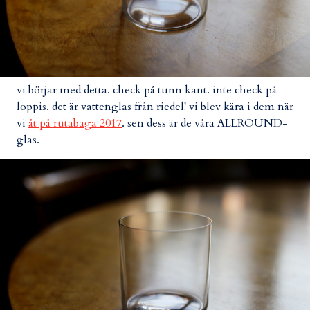
vi börjar med detta. check på tunn kant. inte check på
loppis. det är vattenglas från riedel! vi blev kära i dem när
vi
åt på rutabaga 2017
. sen dess är de våra ALLROUND-
glas.