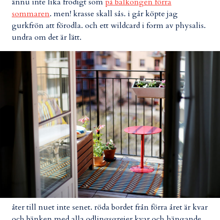
ännu inte lika frodigt som
på balkongen förra
sommaren
. men! krasse skall sås. i går köpte jag
gurkfrön att förodla. och ett wildcard i form av physalis.
undra om det är lätt.
åter till nuet inte senet. röda bordet från förra året är kvar
och bänken med alla odlingsgrejer kvar och hängande