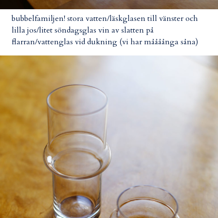
bubbelfamiljen! stora vatten/läskglasen till vänster och
lilla jos/litet söndagsglas vin av slatten på
flarran/vattenglas vid dukning (vi har måååånga såna)