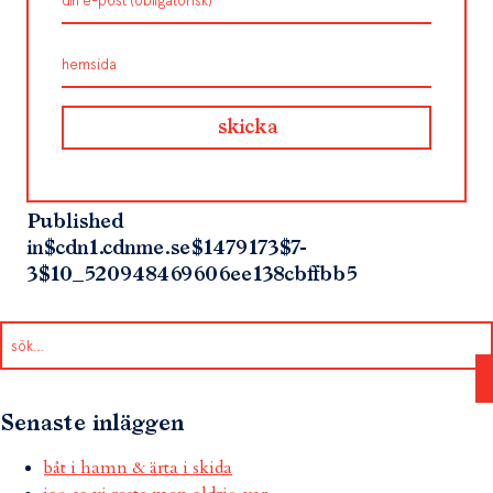
Published
in
$cdn1.cdnme.se$1479173$7-
3$10_520948469606ee138cbffbb5
Senaste inläggen
båt i hamn & ärta i skida