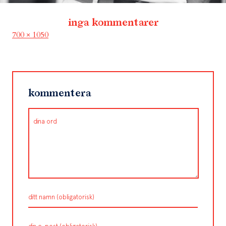
inga kommentarer
Full
700 × 1050
size
kommentera