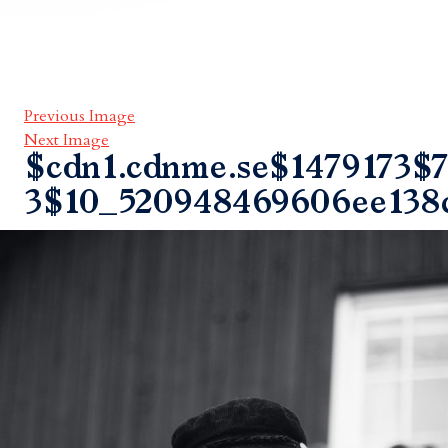
Previous Image
Next Image
$cdn1.cdnme.se$1479173$7
3$10_520948469606ee138c