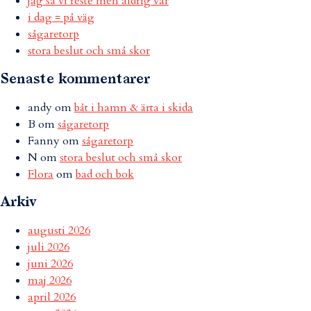
jag sa vi reste men aldrig var
i dag = på väg
sågaretorp
stora beslut och små skor
Senaste kommentarer
andy
om
båt i hamn & ärta i skida
B
om
sågaretorp
Fanny
om
sågaretorp
N
om
stora beslut och små skor
Flora
om
bad och bok
Arkiv
augusti 2026
juli 2026
juni 2026
maj 2026
april 2026