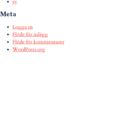
sy
Meta
Logga in
Flöde för inlägg
Flöde för kommentarer
WordPress.org