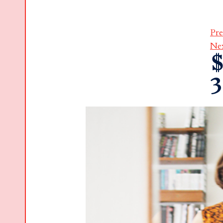
Pre
Ne
$
3