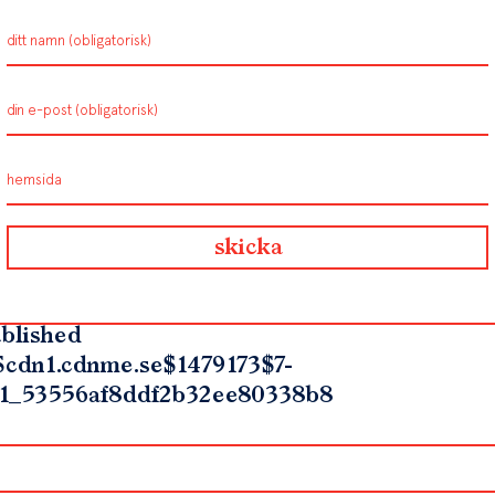
blished
$cdn1.cdnme.se$1479173$7-
1_53556af8ddf2b32ee80338b8