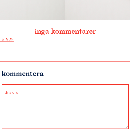
inga kommentarer
l
 × 525
kommentera