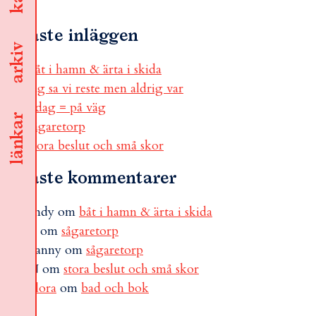
Senaste inläggen
arkiv
båt i hamn & ärta i skida
jag sa vi reste men aldrig var
i dag = på väg
länkar
sågaretorp
stora beslut och små skor
Senaste kommentarer
andy
om
båt i hamn & ärta i skida
B
om
sågaretorp
Fanny
om
sågaretorp
N
om
stora beslut och små skor
Flora
om
bad och bok