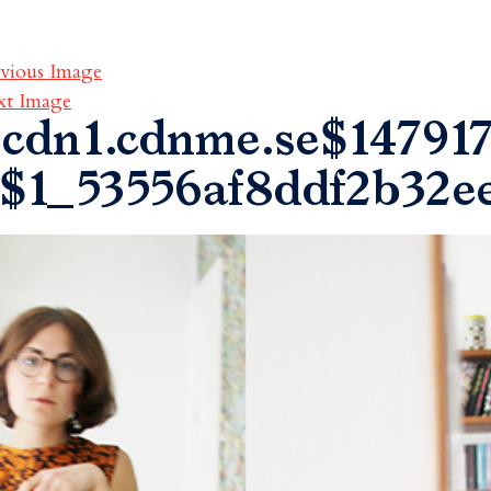
vious Image
xt Image
cdn1.cdnme.se$147917
$1_53556af8ddf2b32e