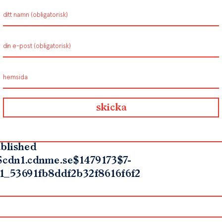
blished
$cdn1.cdnme.se$1479173$7-
1_53691fb8ddf2b32f8616f6f2