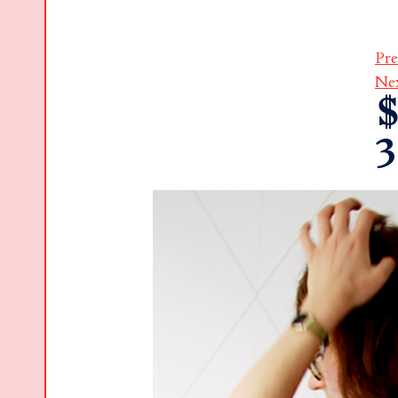
Pre
Ne
$
3