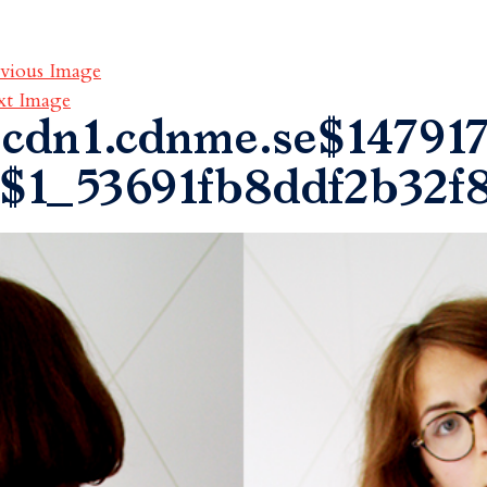
vious Image
xt Image
cdn1.cdnme.se$147917
$1_53691fb8ddf2b32f8