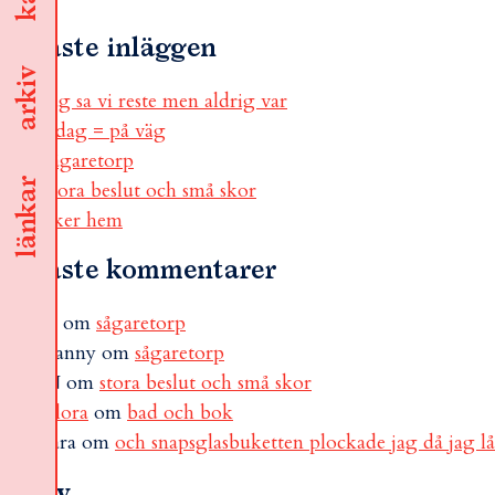
Senaste inläggen
arkiv
jag sa vi reste men aldrig var
i dag = på väg
sågaretorp
länkar
stora beslut och små skor
åker hem
Senaste kommentarer
B
om
sågaretorp
Fanny
om
sågaretorp
N
om
stora beslut och små skor
Flora
om
bad och bok
sara
om
och snapsglasbuketten plockade jag då jag l
Arkiv