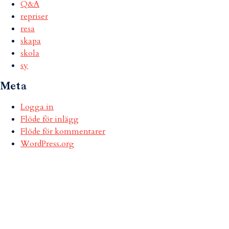
Q&A
repriser
resa
skapa
skola
sy
Meta
Logga in
Flöde för inlägg
Flöde för kommentarer
WordPress.org