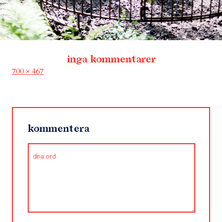
inga kommentarer
Full
700 × 467
size
kommentera