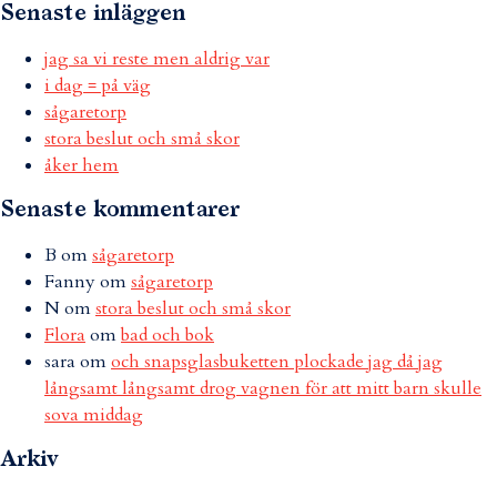
Senaste inläggen
jag sa vi reste men aldrig var
i dag = på väg
sågaretorp
stora beslut och små skor
åker hem
Senaste kommentarer
B
om
sågaretorp
Fanny
om
sågaretorp
N
om
stora beslut och små skor
Flora
om
bad och bok
sara
om
och snapsglasbuketten plockade jag då jag
långsamt långsamt drog vagnen för att mitt barn skulle
sova middag
Arkiv