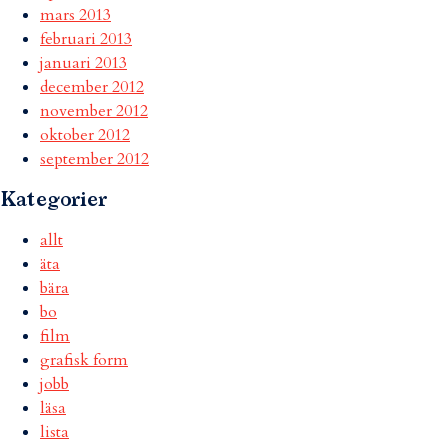
mars 2013
februari 2013
januari 2013
december 2012
november 2012
oktober 2012
september 2012
Kategorier
allt
äta
bära
bo
film
grafisk form
jobb
läsa
lista