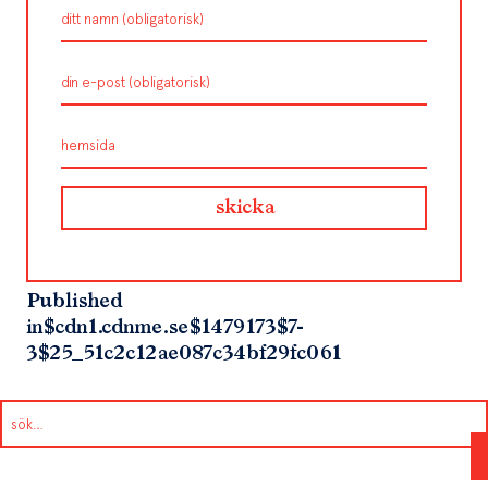
Published
in
$cdn1.cdnme.se$1479173$7-
3$25_51c2c12ae087c34bf29fc061