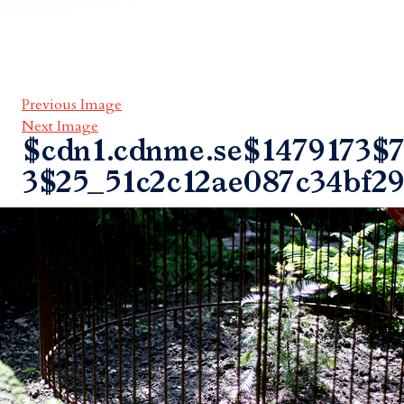
Previous Image
Next Image
$cdn1.cdnme.se$1479173$7
3$25_51c2c12ae087c34bf29