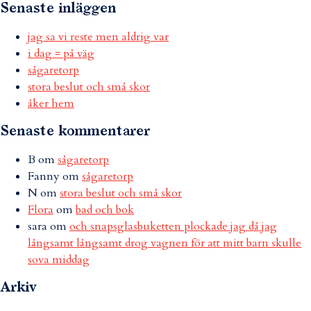
Senaste inläggen
jag sa vi reste men aldrig var
i dag = på väg
sågaretorp
stora beslut och små skor
åker hem
Senaste kommentarer
B
om
sågaretorp
Fanny
om
sågaretorp
N
om
stora beslut och små skor
Flora
om
bad och bok
sara
om
och snapsglasbuketten plockade jag då jag
långsamt långsamt drog vagnen för att mitt barn skulle
sova middag
Arkiv