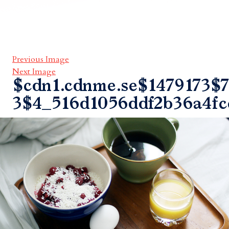
Previous Image
Next Image
$cdn1.cdnme.se$1479173$7
3$4_516d1056ddf2b36a4fc