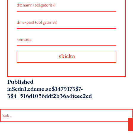
Published
in
$cdn1.cdnme.se$1479173$7-
3$4_516d1056ddf2b36a4fcec2cd