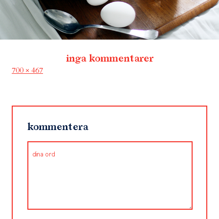
inga kommentarer
Full
700 × 467
size
kommentera