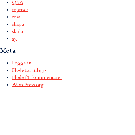
Q&A
repriser
resa
skapa
skola
sy
Meta
Logga in
Flöde för inlägg
Flöde för kommentarer
WordPress.org