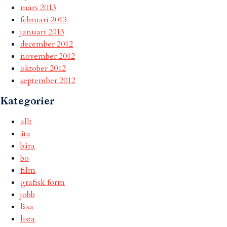
mars 2013
februari 2013
januari 2013
december 2012
november 2012
oktober 2012
september 2012
Kategorier
allt
äta
bära
bo
film
grafisk form
jobb
läsa
lista