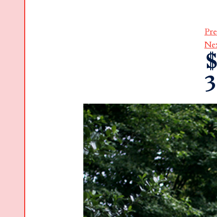
Pre
Ne
$
3