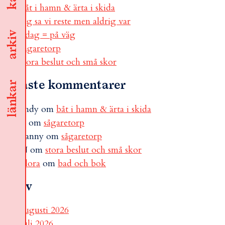
båt i hamn & ärta i skida
jag sa vi reste men aldrig var
i dag = på väg
arkiv
sågaretorp
stora beslut och små skor
Senaste kommentarer
länkar
andy
om
båt i hamn & ärta i skida
B
om
sågaretorp
Fanny
om
sågaretorp
N
om
stora beslut och små skor
Flora
om
bad och bok
Arkiv
augusti 2026
juli 2026