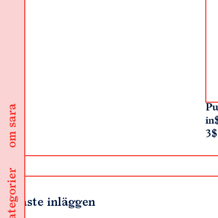
Pu
om sara
in
3$
kategorier
Senaste inläggen