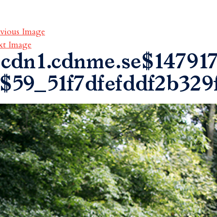
vious Image
xt Image
cdn1.cdnme.se$147917
$59_51f7dfefddf2b329