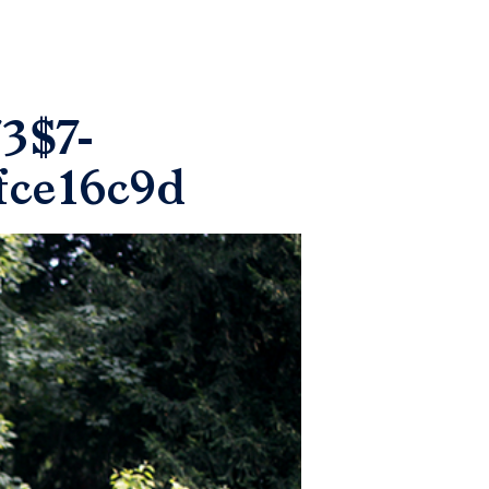
3$7-
fce16c9d