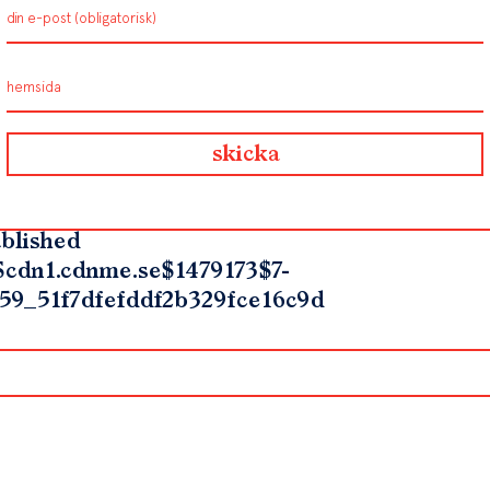
blished
$cdn1.cdnme.se$1479173$7-
59_51f7dfefddf2b329fce16c9d