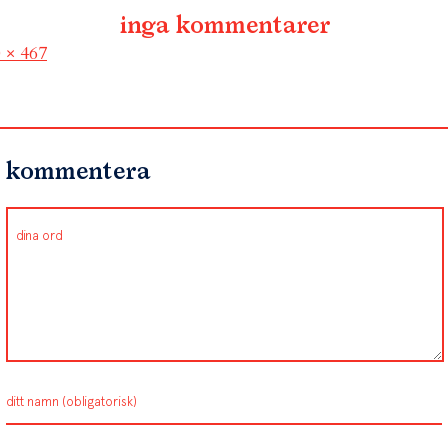
inga kommentarer
l
 × 467
kommentera