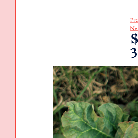
Pre
Ne
$
3