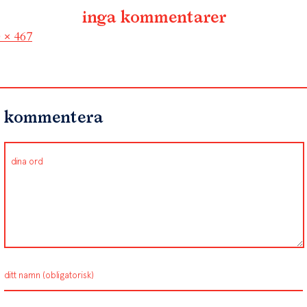
inga kommentarer
l
 × 467
kommentera