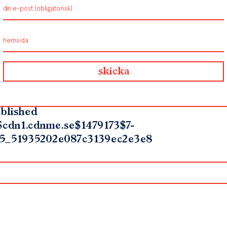
blished
$cdn1.cdnme.se$1479173$7-
5_51935202e087c3139ec2e3e8