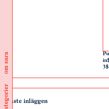
Pu
om sara
in
3$
kategorier
Senaste inläggen