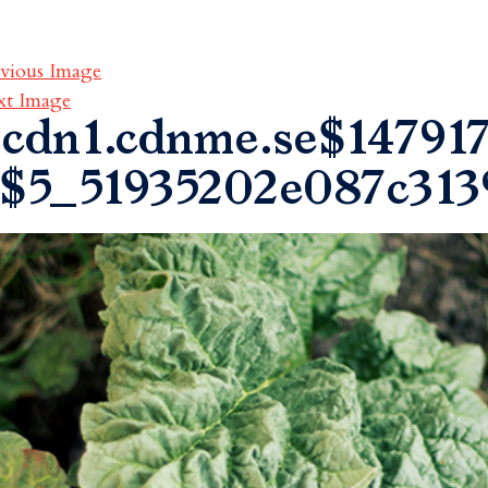
vious Image
xt Image
cdn1.cdnme.se$147917
$5_51935202e087c313