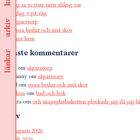
jag sa vi reste men aldrig var
i dag = på väg
sågaretorp
arkiv
stora beslut och små skor
åker hem
Senaste kommentarer
länkar
B
om
sågaretorp
Fanny
om
sågaretorp
N
om
stora beslut och små skor
Flora
om
bad och bok
sara
om
och snapsglasbuketten plockade jag då jag l
Arkiv
augusti 2026
juli 2026