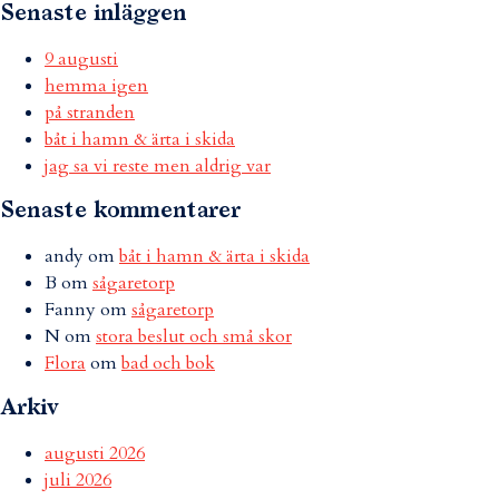
Senaste inläggen
9 augusti
hemma igen
på stranden
båt i hamn & ärta i skida
jag sa vi reste men aldrig var
Senaste kommentarer
andy
om
båt i hamn & ärta i skida
B
om
sågaretorp
Fanny
om
sågaretorp
N
om
stora beslut och små skor
Flora
om
bad och bok
Arkiv
augusti 2026
juli 2026