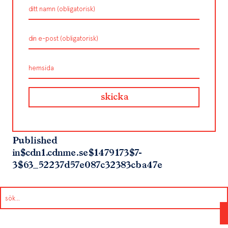
Published
in
$cdn1.cdnme.se$1479173$7-
3$63_52237d57e087c32383cba47e