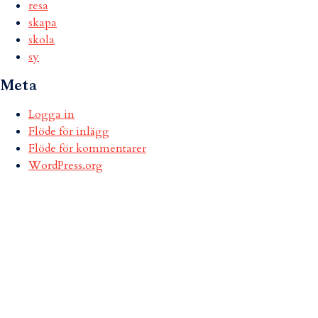
resa
skapa
skola
sy
Meta
Logga in
Flöde för inlägg
Flöde för kommentarer
WordPress.org