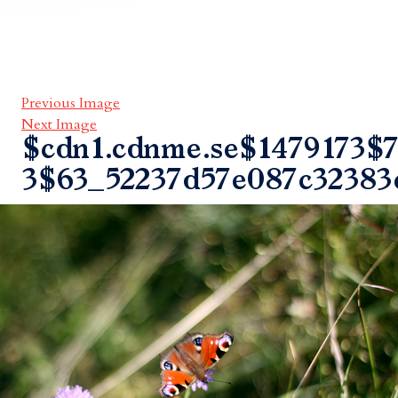
Previous Image
Next Image
$cdn1.cdnme.se$1479173$7
3$63_52237d57e087c32383