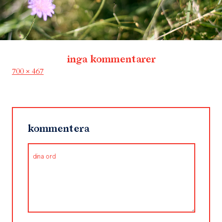
inga kommentarer
Full
700 × 467
size
kommentera