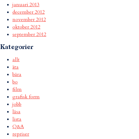
januari 2013
december 2012
november 2012
oktober 2012
september 2012
Kategorier
allt
äta
bära
bo
film
grafisk form
jobb
läsa
lista
Q&A
repriser