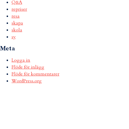
Q&A
repriser
resa
skapa
skola
sy
Meta
Logga in
Flöde för inlägg
Flöde för kommentarer
WordPress.org