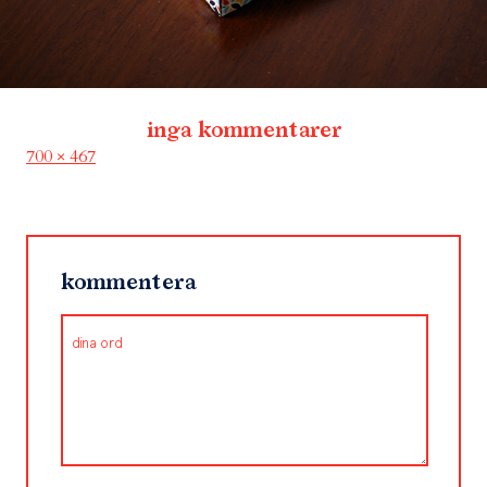
inga kommentarer
Full
700 × 467
size
kommentera