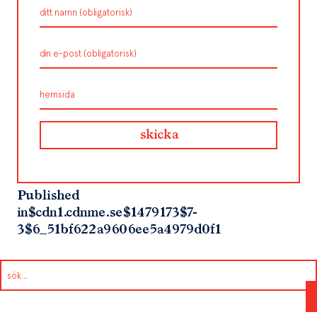
Published
in
$cdn1.cdnme.se$1479173$7-
3$6_51bf622a9606ee5a4979d0f1