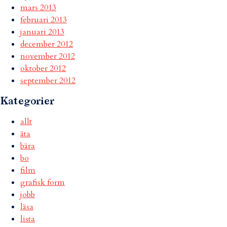
mars 2013
februari 2013
januari 2013
december 2012
november 2012
oktober 2012
september 2012
Kategorier
allt
äta
bära
bo
film
grafisk form
jobb
läsa
lista