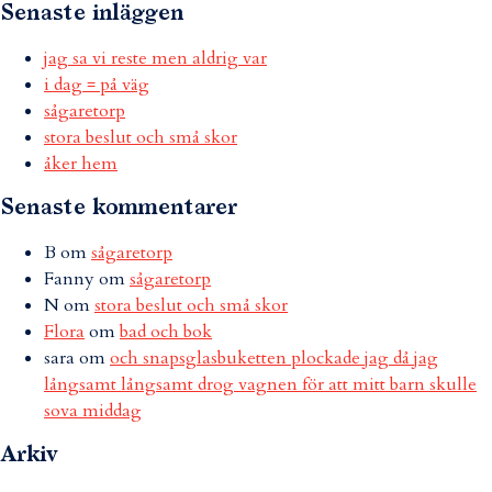
Senaste inläggen
jag sa vi reste men aldrig var
i dag = på väg
sågaretorp
stora beslut och små skor
åker hem
Senaste kommentarer
B
om
sågaretorp
Fanny
om
sågaretorp
N
om
stora beslut och små skor
Flora
om
bad och bok
sara
om
och snapsglasbuketten plockade jag då jag
långsamt långsamt drog vagnen för att mitt barn skulle
sova middag
Arkiv