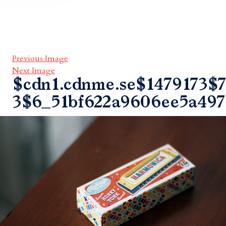
Previous Image
Next Image
$cdn1.cdnme.se$1479173$7
3$6_51bf622a9606ee5a497