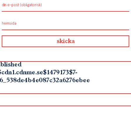
blished
$cdn1.cdnme.se$1479173$7-
6_538de4b4e087c32a6276ebee