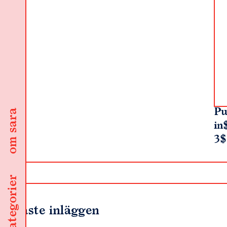
Pu
om sara
in
3$
kategorier
Senaste inläggen