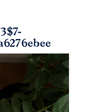
3$7-
a6276ebee