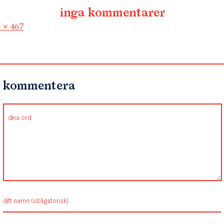
inga kommentarer
l
 × 467
kommentera