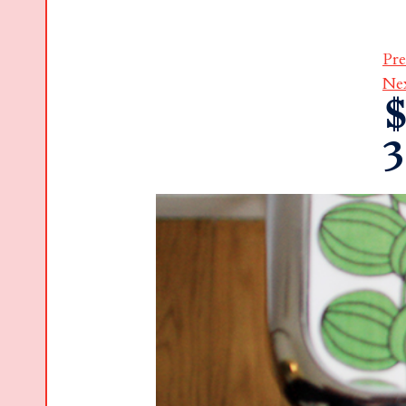
Pre
Ne
$
3