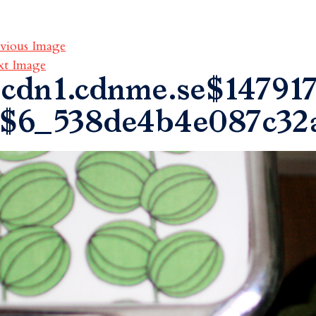
vious Image
xt Image
cdn1.cdnme.se$147917
$6_538de4b4e087c32