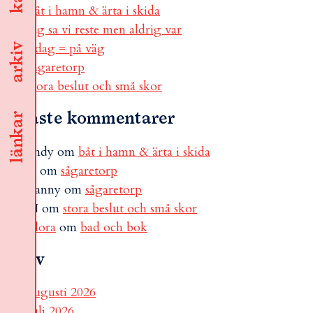
båt i hamn & ärta i skida
jag sa vi reste men aldrig var
i dag = på väg
arkiv
sågaretorp
stora beslut och små skor
Senaste kommentarer
länkar
andy
om
båt i hamn & ärta i skida
B
om
sågaretorp
Fanny
om
sågaretorp
N
om
stora beslut och små skor
Flora
om
bad och bok
Arkiv
augusti 2026
juli 2026