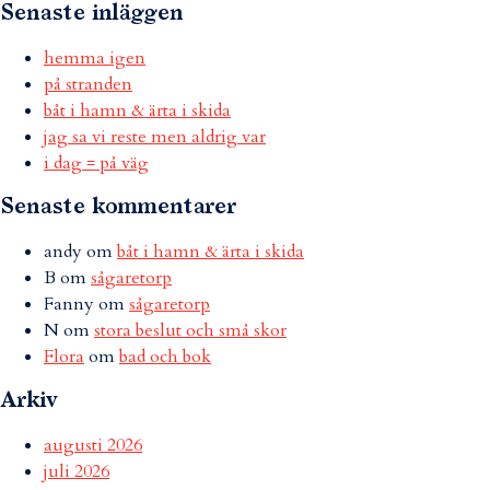
Senaste inläggen
hemma igen
på stranden
båt i hamn & ärta i skida
jag sa vi reste men aldrig var
i dag = på väg
Senaste kommentarer
andy
om
båt i hamn & ärta i skida
B
om
sågaretorp
Fanny
om
sågaretorp
N
om
stora beslut och små skor
Flora
om
bad och bok
Arkiv
augusti 2026
juli 2026