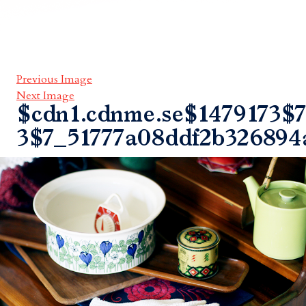
Previous Image
Next Image
$cdn1.cdnme.se$1479173$7
3$7_51777a08ddf2b326894