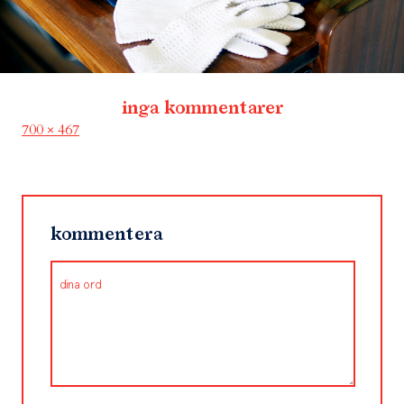
inga kommentarer
Full
700 × 467
size
kommentera