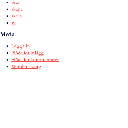
resa
skapa
skola
sy
Meta
Logga in
Flöde för inlägg
Flöde för kommentarer
WordPress.org