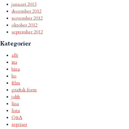
januari 2013
december 2012
november 2012
oktober 2012
september 2012
Kategorier
allt
äta
bära
bo
film
grafisk form
jobb
läsa
lista
Q&A
repriser