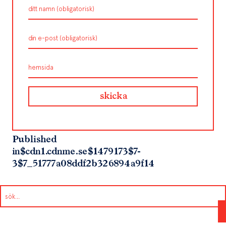
Published
in
$cdn1.cdnme.se$1479173$7-
3$7_51777a08ddf2b326894a9f14