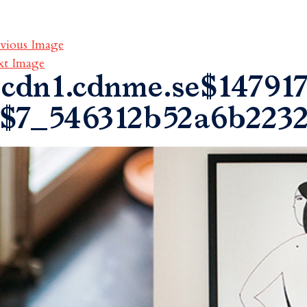
vious Image
xt Image
cdn1.cdnme.se$147917
$7_546312b52a6b223