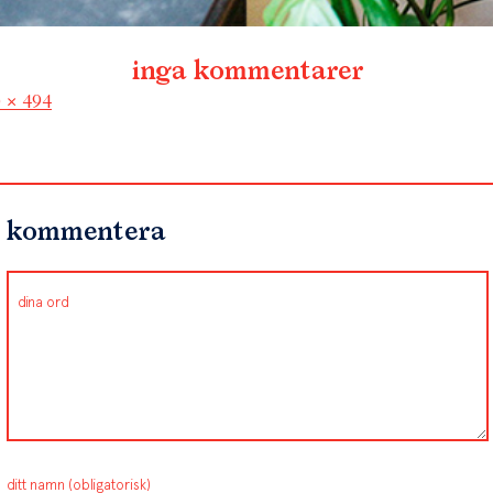
inga kommentarer
l
 × 494
kommentera