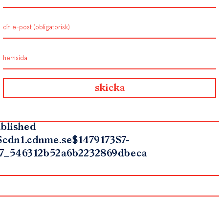
blished
$cdn1.cdnme.se$1479173$7-
7_546312b52a6b2232869dbeca