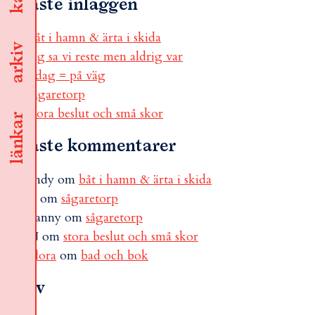
Senaste inläggen
båt i hamn & ärta i skida
arkiv
jag sa vi reste men aldrig var
i dag = på väg
sågaretorp
stora beslut och små skor
länkar
Senaste kommentarer
andy
om
båt i hamn & ärta i skida
B
om
sågaretorp
Fanny
om
sågaretorp
N
om
stora beslut och små skor
Flora
om
bad och bok
Arkiv