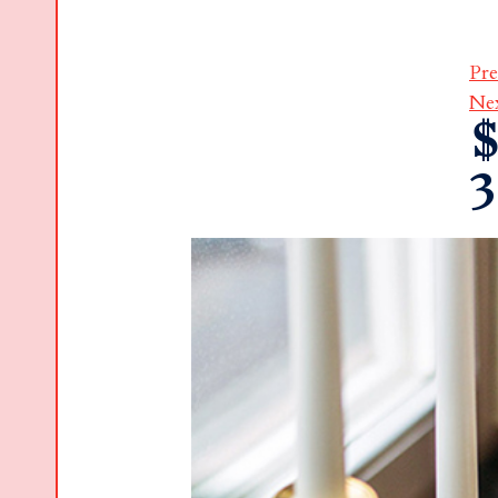
Pre
Ne
$
3