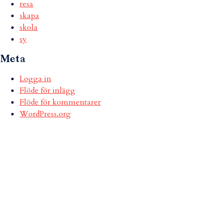
resa
skapa
skola
sy
Meta
Logga in
Flöde för inlägg
Flöde för kommentarer
WordPress.org