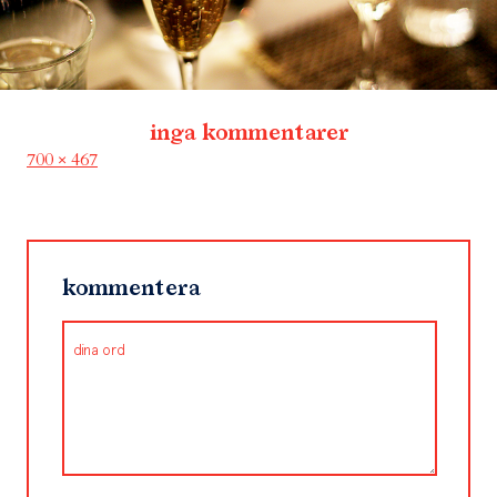
inga kommentarer
Full
700 × 467
size
kommentera