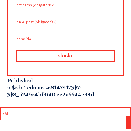
Published
in
$cdn1.cdnme.se$1479173$7-
3$8_5245e4bf9606ee2a5544e99d