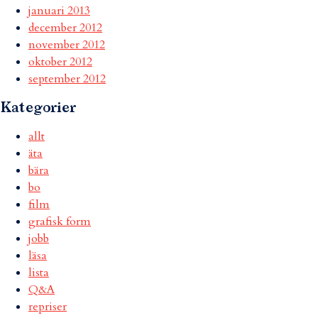
januari 2013
december 2012
november 2012
oktober 2012
september 2012
Kategorier
allt
äta
bära
bo
film
grafisk form
jobb
läsa
lista
Q&A
repriser