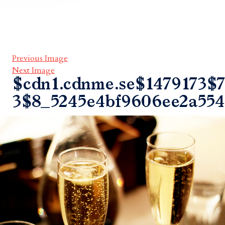
Previous Image
Next Image
$cdn1.cdnme.se$1479173$7
3$8_5245e4bf9606ee2a55