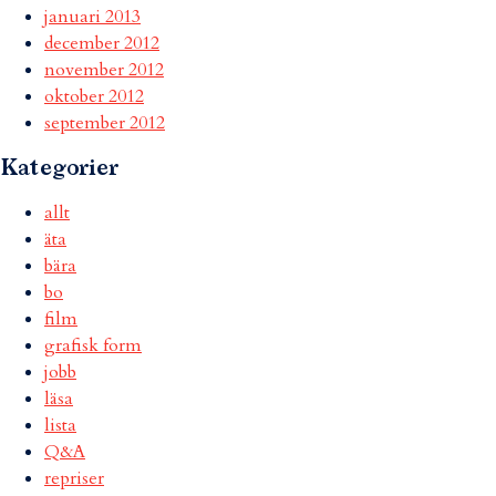
januari 2013
december 2012
november 2012
oktober 2012
september 2012
Kategorier
allt
äta
bära
bo
film
grafisk form
jobb
läsa
lista
Q&A
repriser