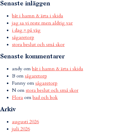
Senaste inläggen
båt i hamn & ärta i skida
jag sa vi reste men aldrig var
i dag = på väg
sågaretorp
stora beslut och små skor
Senaste kommentarer
andy
om
båt i hamn & ärta i skida
B
om
sågaretorp
Fanny
om
sågaretorp
N
om
stora beslut och små skor
Flora
om
bad och bok
Arkiv
augusti 2026
juli 2026