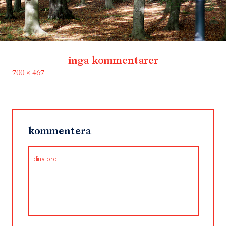
inga kommentarer
Full
700 × 467
size
kommentera