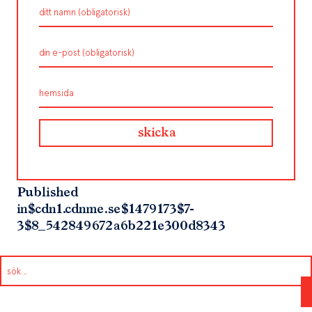
Published
in
$cdn1.cdnme.se$1479173$7-
3$8_542849672a6b221e300d8343