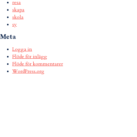
resa
skapa
skola
sy
Meta
Logga in
Flöde för inlägg
Flöde för kommentarer
WordPress.org