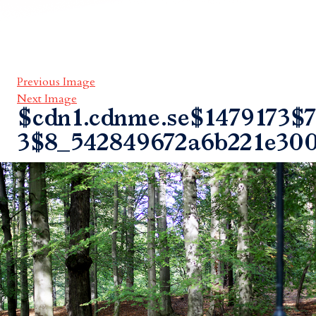
Previous Image
Next Image
$cdn1.cdnme.se$1479173$7
3$8_542849672a6b221e30