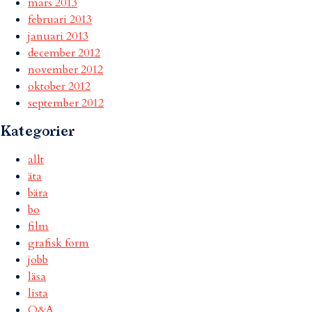
mars 2013
februari 2013
januari 2013
december 2012
november 2012
oktober 2012
september 2012
Kategorier
allt
äta
bära
bo
film
grafisk form
jobb
läsa
lista
Q&A