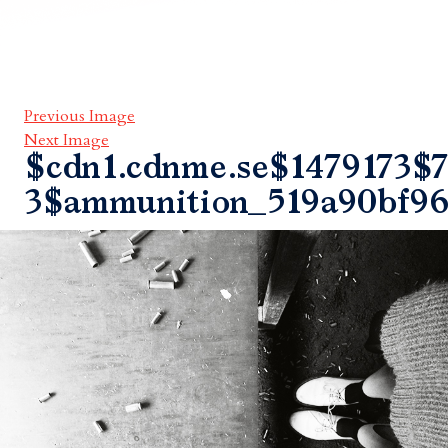
Previous Image
Next Image
$cdn1.cdnme.se$1479173$7
3$ammunition_519a90bf9