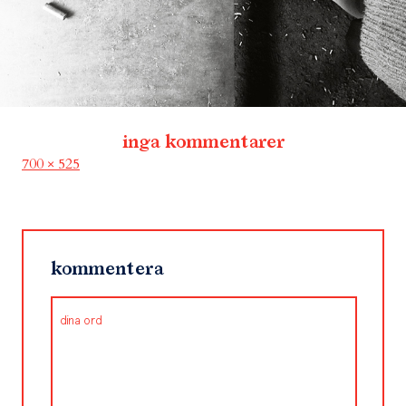
inga kommentarer
Full
700 × 525
size
kommentera