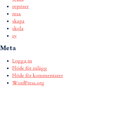
repriser
resa
skapa
skola
sy
Meta
Logga in
Flöde för inlägg
Flöde för kommentarer
WordPress.org