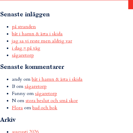
Senaste inläggen
på stranden
båt i hamn & ärta i skida
jag sa vi reste men aldrig var
i dag = på väg
sågaretorp
Senaste kommentarer
andy
om
båt i hamn & ärta i skida
B
om
sågaretorp
Fanny
om
sågaretorp
N
om
stora beslut och små skor
Flora
om
bad och bok
Arkiv
augusti 2026