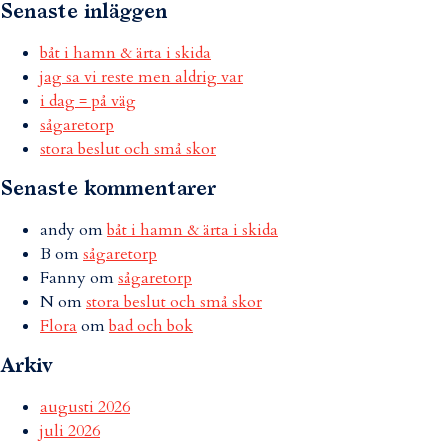
Senaste inläggen
båt i hamn & ärta i skida
jag sa vi reste men aldrig var
i dag = på väg
sågaretorp
stora beslut och små skor
Senaste kommentarer
andy
om
båt i hamn & ärta i skida
B
om
sågaretorp
Fanny
om
sågaretorp
N
om
stora beslut och små skor
Flora
om
bad och bok
Arkiv
augusti 2026
juli 2026