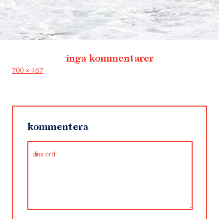
inga kommentarer
Full
700 × 467
size
kommentera