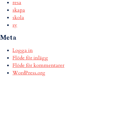
resa
skapa
skola
sy
Meta
Logga in
Flöde för inlägg
Flöde för kommentarer
WordPress.org