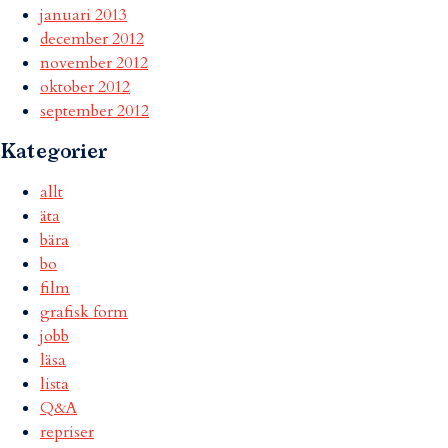
januari 2013
december 2012
november 2012
oktober 2012
september 2012
Kategorier
allt
äta
bära
bo
film
grafisk form
jobb
läsa
lista
Q&A
repriser