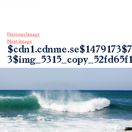
Previous Image
Next Image
$cdn1.cdnme.se$1479173$7
3$img_5315_copy_52fd65f