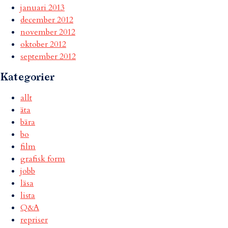
januari 2013
december 2012
november 2012
oktober 2012
september 2012
Kategorier
allt
äta
bära
bo
film
grafisk form
jobb
läsa
lista
Q&A
repriser