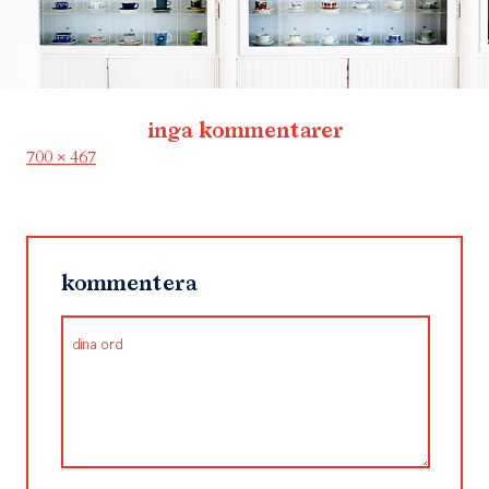
inga kommentarer
Full
700 × 467
size
kommentera