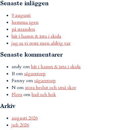
Senaste inläggen
9 augusti
hemma igen
på stranden
båt i hamn & ärta i skida
jag sa vi reste men aldrig var
Senaste kommentarer
andy
om
båt i hamn & ärta i skida
B
om
sågaretorp
Fanny
om
sågaretorp
N
om
stora beslut och små skor
Flora
om
bad och bok
Arkiv
augusti 2026
juli 2026