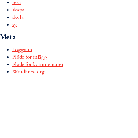
resa
skapa
skola
sy
Meta
Logga in
Flöde för inlägg
Flöde för kommentarer
WordPress.org