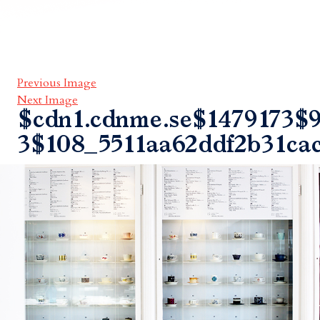
Previous Image
Next Image
$cdn1.cdnme.se$1479173$9
3$108_5511aa62ddf2b31ca