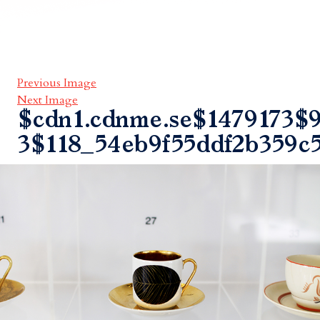
Previous Image
Next Image
$cdn1.cdnme.se$1479173$9
3$118_54eb9f55ddf2b359c