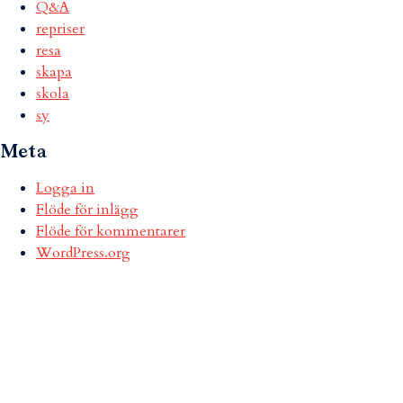
Q&A
repriser
resa
skapa
skola
sy
Meta
Logga in
Flöde för inlägg
Flöde för kommentarer
WordPress.org