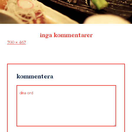
inga kommentarer
Full
700 × 467
size
kommentera