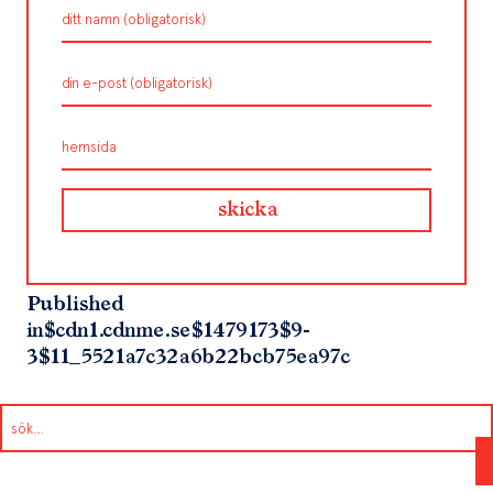
Published
in
$cdn1.cdnme.se$1479173$9-
3$11_5521a7c32a6b22bcb75ea97c