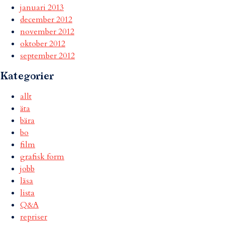
januari 2013
december 2012
november 2012
oktober 2012
september 2012
Kategorier
allt
äta
bära
bo
film
grafisk form
jobb
läsa
lista
Q&A
repriser