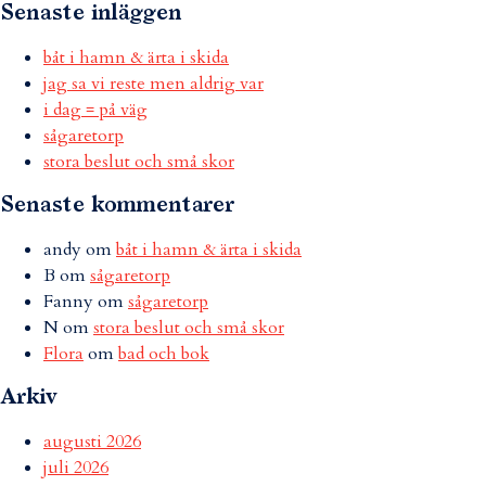
Senaste inläggen
båt i hamn & ärta i skida
jag sa vi reste men aldrig var
i dag = på väg
sågaretorp
stora beslut och små skor
Senaste kommentarer
andy
om
båt i hamn & ärta i skida
B
om
sågaretorp
Fanny
om
sågaretorp
N
om
stora beslut och små skor
Flora
om
bad och bok
Arkiv
augusti 2026
juli 2026