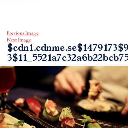
Previous Image
Next Image
$cdn1.cdnme.se$1479173$9
3$11_5521a7c32a6b22bcb7