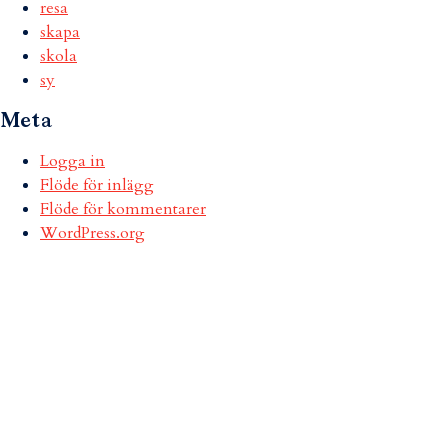
resa
skapa
skola
sy
Meta
Logga in
Flöde för inlägg
Flöde för kommentarer
WordPress.org