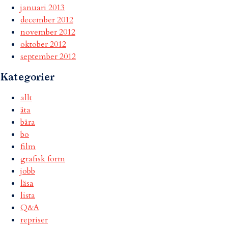
januari 2013
december 2012
november 2012
oktober 2012
september 2012
Kategorier
allt
äta
bära
bo
film
grafisk form
jobb
läsa
lista
Q&A
repriser