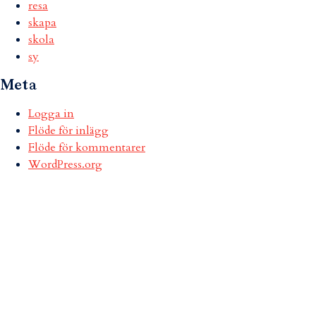
resa
skapa
skola
sy
Meta
Logga in
Flöde för inlägg
Flöde för kommentarer
WordPress.org