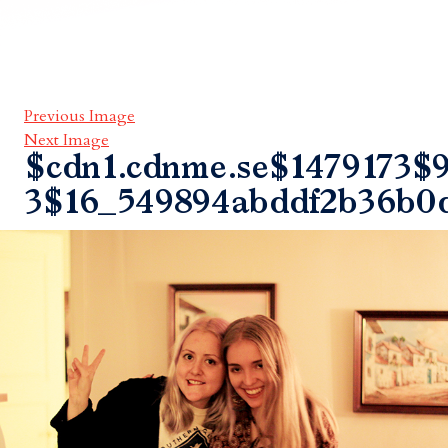
Previous Image
Next Image
$cdn1.cdnme.se$1479173$9
3$16_549894abddf2b36b0