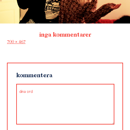
inga kommentarer
Full
700 × 467
size
kommentera