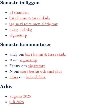
Senaste inläggen
på stranden
båt i hamn & ärta i skida
jag sa vi reste men aldrig var
i dag = på väg
sågaretorp
Senaste kommentarer
andy
om
båt i hamn & ärta i skida
B
om
sågaretorp
Fanny
om
sågaretorp
N
om
stora beslut och små skor
Flora
om
bad och bok
Arkiv
augusti 2026
juli 2026