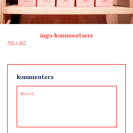
inga kommentarer
Full
700 × 467
size
kommentera