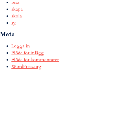
resa
skapa
skola
sy
Meta
Logga in
Flöde för inlägg
Flöde för kommentarer
WordPress.org