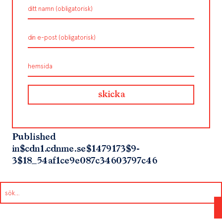
Published
in
$cdn1.cdnme.se$1479173$9-
3$18_54af1ce9e087c34603797c46