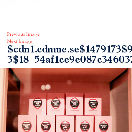
Previous Image
Next Image
$cdn1.cdnme.se$1479173$9
3$18_54af1ce9e087c34603