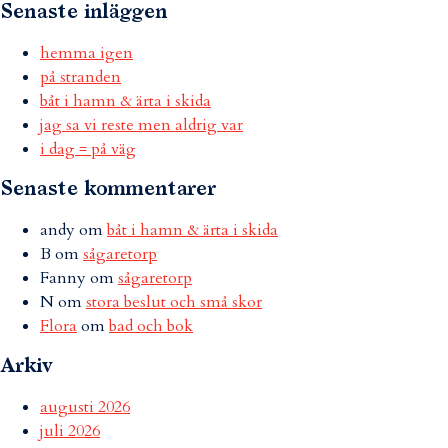
Senaste inläggen
hemma igen
på stranden
båt i hamn & ärta i skida
jag sa vi reste men aldrig var
i dag = på väg
Senaste kommentarer
andy
om
båt i hamn & ärta i skida
B
om
sågaretorp
Fanny
om
sågaretorp
N
om
stora beslut och små skor
Flora
om
bad och bok
Arkiv
augusti 2026
juli 2026