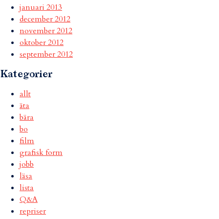
januari 2013
december 2012
november 2012
oktober 2012
september 2012
Kategorier
allt
äta
bära
bo
film
grafisk form
jobb
läsa
lista
Q&A
repriser