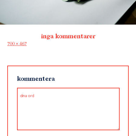
inga kommentarer
Full
700 × 467
size
kommentera