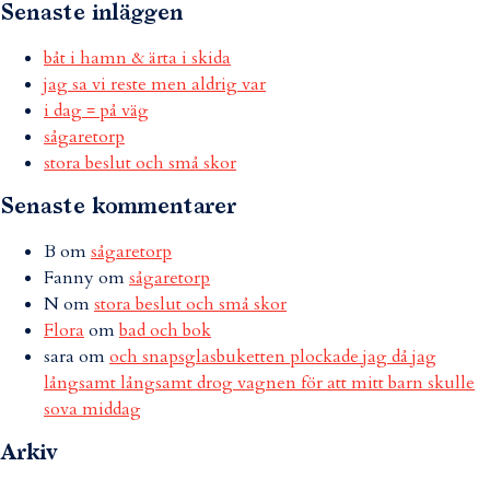
Senaste inläggen
båt i hamn & ärta i skida
jag sa vi reste men aldrig var
i dag = på väg
sågaretorp
stora beslut och små skor
Senaste kommentarer
B
om
sågaretorp
Fanny
om
sågaretorp
N
om
stora beslut och små skor
Flora
om
bad och bok
sara
om
och snapsglasbuketten plockade jag då jag
långsamt långsamt drog vagnen för att mitt barn skulle
sova middag
Arkiv