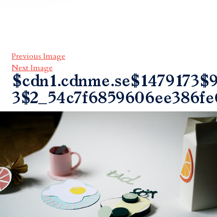
Previous Image
Next Image
$cdn1.cdnme.se$1479173$9
3$2_54c7f6859606ee386fe