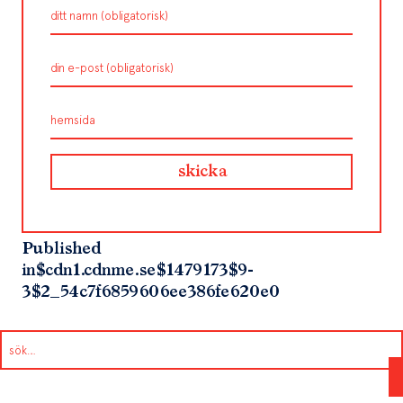
Published
in
$cdn1.cdnme.se$1479173$9-
3$2_54c7f6859606ee386fe620e0