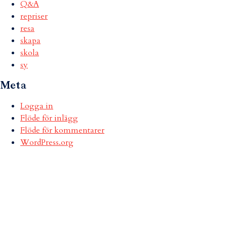
Q&A
repriser
resa
skapa
skola
sy
Meta
Logga in
Flöde för inlägg
Flöde för kommentarer
WordPress.org