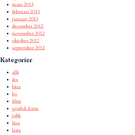
mars 2013
februari 2013
januari 2013
december 2012
november 2012
oktober 2012
september 2012
Kategorier
allt
äta
bära
bo
film
grafisk form
jobb
läsa
lista