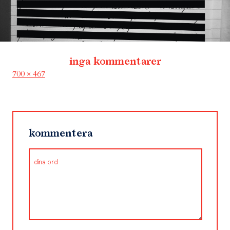
inga kommentarer
Full
700 × 467
size
kommentera