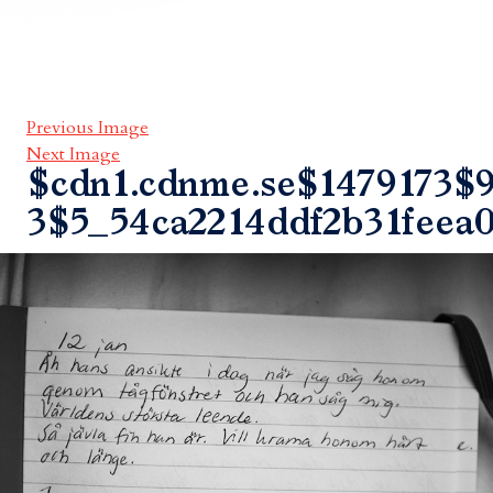
Previous Image
Next Image
$cdn1.cdnme.se$1479173$9
3$5_54ca2214ddf2b31feea