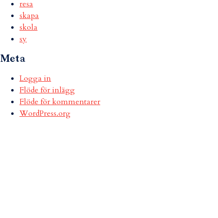
resa
skapa
skola
sy
Meta
Logga in
Flöde för inlägg
Flöde för kommentarer
WordPress.org