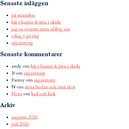
Senaste inläggen
på stranden
båt i hamn & ärta i skida
jag sa vi reste men aldrig var
i dag = på väg
sågaretorp
Senaste kommentarer
andy
om
båt i hamn & ärta i skida
B
om
sågaretorp
Fanny
om
sågaretorp
N
om
stora beslut och små skor
Flora
om
bad och bok
Arkiv
augusti 2026
juli 2026