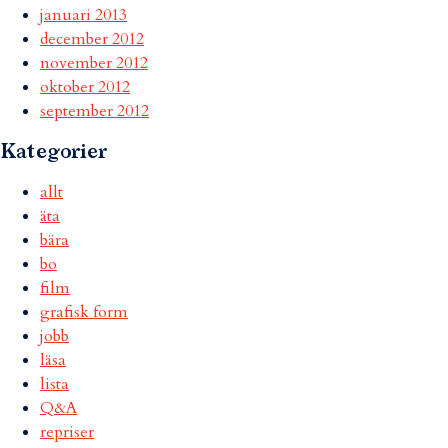
januari 2013
december 2012
november 2012
oktober 2012
september 2012
Kategorier
allt
äta
bära
bo
film
grafisk form
jobb
läsa
lista
Q&A
repriser