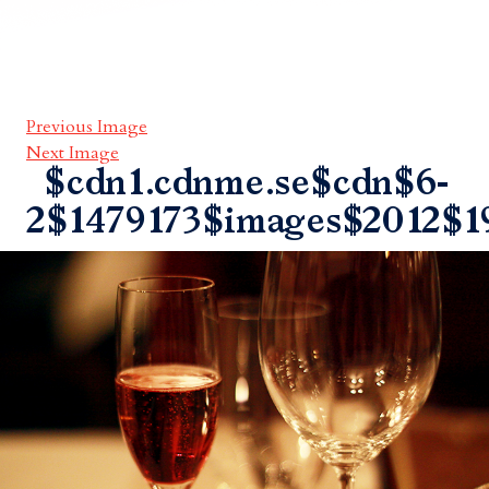
Previous Image
Next Image
$cdn1.cdnme.se$cdn$6-
2$1479173$images$2012$1