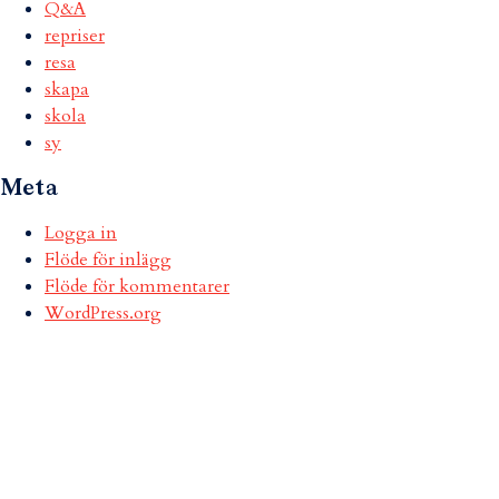
Q&A
repriser
resa
skapa
skola
sy
Meta
Logga in
Flöde för inlägg
Flöde för kommentarer
WordPress.org