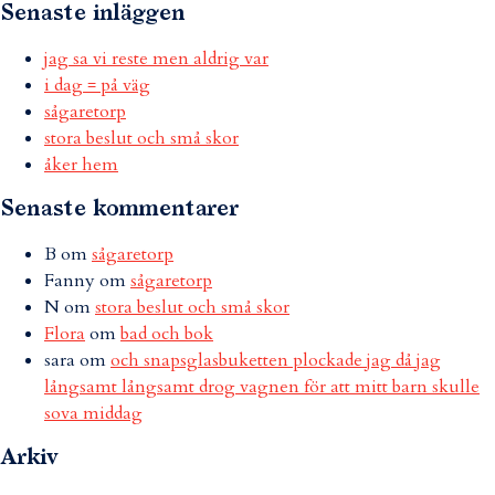
Senaste inläggen
jag sa vi reste men aldrig var
i dag = på väg
sågaretorp
stora beslut och små skor
åker hem
Senaste kommentarer
B
om
sågaretorp
Fanny
om
sågaretorp
N
om
stora beslut och små skor
Flora
om
bad och bok
sara
om
och snapsglasbuketten plockade jag då jag
långsamt långsamt drog vagnen för att mitt barn skulle
sova middag
Arkiv