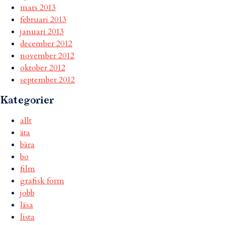
mars 2013
februari 2013
januari 2013
december 2012
november 2012
oktober 2012
september 2012
Kategorier
allt
äta
bära
bo
film
grafisk form
jobb
läsa
lista