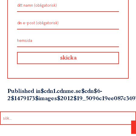
Published in
$cdn1.cdnme.se$cdn$6-
2$1479173$images$2012$19_5096c19ee087c36