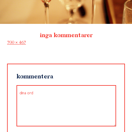
inga kommentarer
Full
700 × 467
size
kommentera