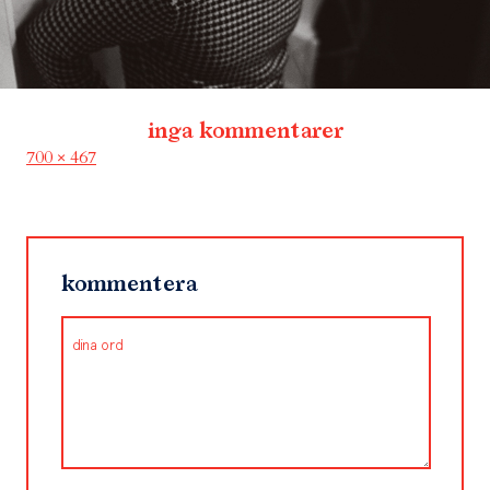
inga kommentarer
Full
700 × 467
size
kommentera