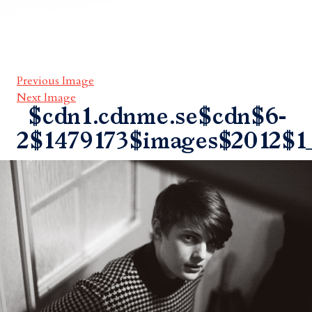
Previous Image
Next Image
$cdn1.cdnme.se$cdn$6-
2$1479173$images$2012$