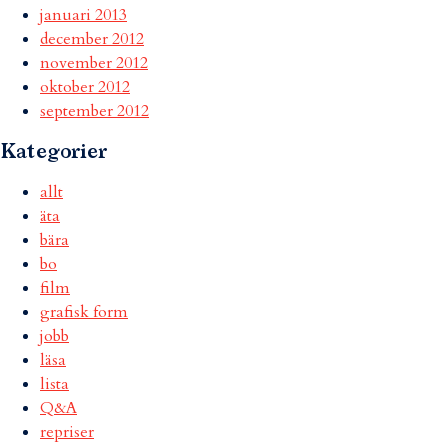
januari 2013
december 2012
november 2012
oktober 2012
september 2012
Kategorier
allt
äta
bära
bo
film
grafisk form
jobb
läsa
lista
Q&A
repriser