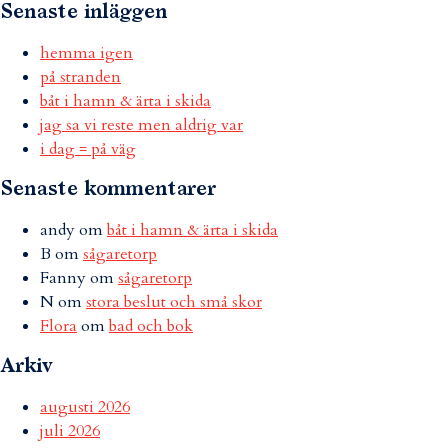
Senaste inläggen
hemma igen
på stranden
båt i hamn & ärta i skida
jag sa vi reste men aldrig var
i dag = på väg
Senaste kommentarer
andy
om
båt i hamn & ärta i skida
B
om
sågaretorp
Fanny
om
sågaretorp
N
om
stora beslut och små skor
Flora
om
bad och bok
Arkiv
augusti 2026
juli 2026