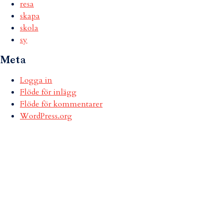
resa
skapa
skola
sy
Meta
Logga in
Flöde för inlägg
Flöde för kommentarer
WordPress.org