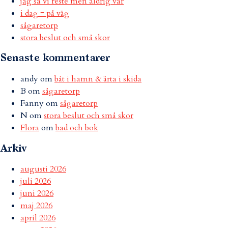
jag sa vi reste men aldrig var
i dag = på väg
sågaretorp
stora beslut och små skor
Senaste kommentarer
andy
om
båt i hamn & ärta i skida
B
om
sågaretorp
Fanny
om
sågaretorp
N
om
stora beslut och små skor
Flora
om
bad och bok
Arkiv
augusti 2026
juli 2026
juni 2026
maj 2026
april 2026