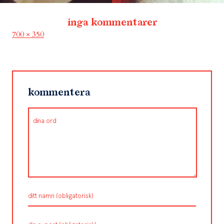
inga kommentarer
Full
700 × 350
size
kommentera