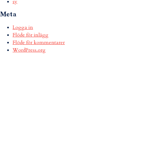
sy
Meta
Logga in
Flöde för inlägg
Flöde för kommentarer
WordPress.org