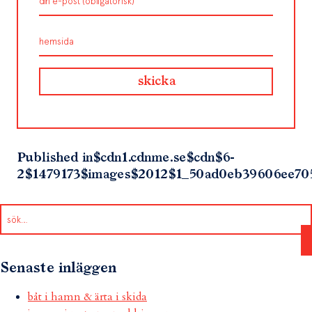
Published in
$cdn1.cdnme.se$cdn$6-
2$1479173$images$2012$1_50ad0eb39606ee70
Senaste inläggen
båt i hamn & ärta i skida