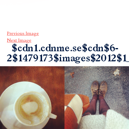
Previous Image
Next Image
$cdn1.cdnme.se$cdn$6-
2$1479173$images$2012$1