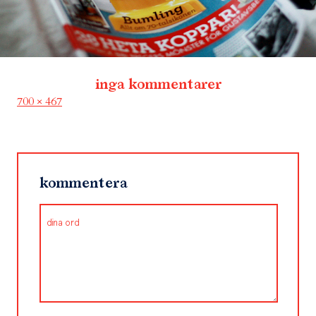
inga kommentarer
Full
700 × 467
size
kommentera