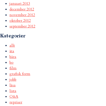
januari 2013
december 2012
november 2012
oktober 2012
september 2012
Kategorier
allt
äta
bära
bo
film
grafisk form
jobb
läsa
lista
Q&A
repriser