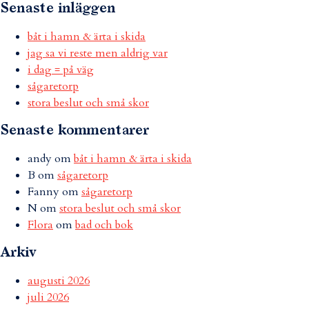
Senaste inläggen
båt i hamn & ärta i skida
jag sa vi reste men aldrig var
i dag = på väg
sågaretorp
stora beslut och små skor
Senaste kommentarer
andy
om
båt i hamn & ärta i skida
B
om
sågaretorp
Fanny
om
sågaretorp
N
om
stora beslut och små skor
Flora
om
bad och bok
Arkiv
augusti 2026
juli 2026