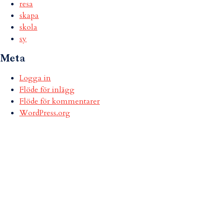
resa
skapa
skola
sy
Meta
Logga in
Flöde för inlägg
Flöde för kommentarer
WordPress.org