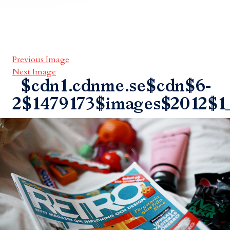
Previous Image
Next Image
$cdn1.cdnme.se$cdn$6-
2$1479173$images$2012$